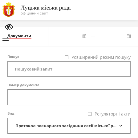
На
головну
Документи
—
Навігація
Пошук
Розширений режим пошуку
Про місто
сайту
Міська влада
Номер документа
Міська рада
Бюджет
Вид
Регуляторні акти
Публічна інформація
Протокол пленарного засідання сесії міської ради