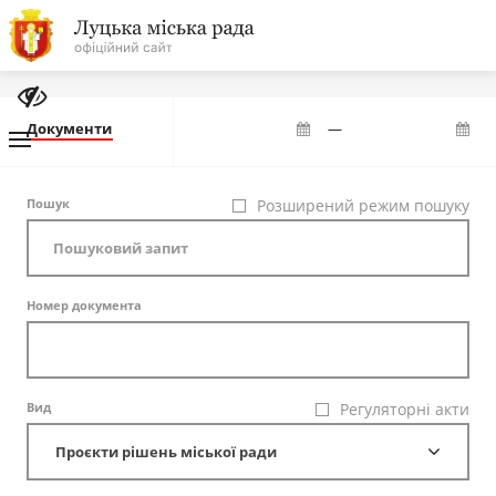
На
головну
Документи
—
Навігація
Пошук
Розширений режим пошуку
Про місто
сайту
Міська влада
Номер документа
Міська рада
Бюджет
Вид
Регуляторні акти
Публічна інформація
Проєкти рішень міської ради