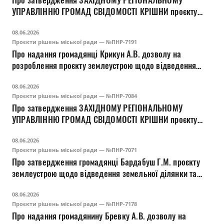
Про затвердження ЗАХІДНОМУ РЕГІОНАЛЬНОМУ
УПРАВЛІННЮ ГРОМАД СВІДОМОСТІ КРІШНИ проєкту
землеустрою щодо відведення земельної ділянки та
08.06.2026
зміну її цільового призначення для будівництва та
Проєкти рішень міської ради — №ПНР-7191
обслуговування будівель громадських та релігійних
Про надання громадянці Крикун А.В. дозволу на
організацій (03.04) на вул. Олександра Богачука, 43 у м.
розроблення проєкту землеустрою щодо відведення
Луцьку
земельної ділянки для будівництва та обслуговування
08.06.2026
складського приміщення (11.02) на вул. Ранковій, 26 у
Проєкти рішень міської ради — №ПНР-7084
м. Луцьку
Про затвердження ЗАХІДНОМУ РЕГІОНАЛЬНОМУ
УПРАВЛІННЮ ГРОМАД СВІДОМОСТІ КРІШНИ проєкту
землеустрою щодо відведення земельної ділянки та
08.06.2026
зміну її цільового призначення для будівництва та
Проєкти рішень міської ради — №ПНР-7071
обслуговування будівель громадських та релігійних
Про затвердження громадянці Бардабуш Г.М. проєкту
організацій (03.04) на вул. Олександра Богачука, 41 у м.
землеустрою щодо відведення земельної ділянки та
Луцьку
зміну її цільового призначення для будівництва та
08.06.2026
обслуговування адміністративних будинків, офісних
Проєкти рішень міської ради — №ПНР-7178
будівель компаній, які займаються підприємницькою
Про надання громадянину Бревку А.В. дозволу на
діяльністю, пов'язаною з отриманням прибутку (03.10)