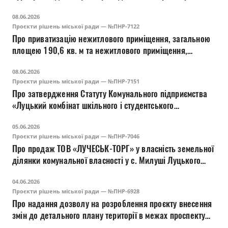
оцінки земельної ділянки комунальної власності на вул.
08.06.2026
Конякіна, 2-Б у м. Луцьку
Проєкти рішень міської ради — №ПНР-7122
Про приватизацію нежитлового приміщення, загальною
площею 190,6 кв. м та нежитлового приміщення,
загальною площею 110,1 кв. м на вул. Червоного
08.06.2026
Хреста, 16 у м. Луцьку шляхом продажу на аукціоні з
Проєкти рішень міської ради — №ПНР-7151
умовою.
Про затвердження Статуту Комунального підприємства
«Луцький комбінат шкільного і студентського
харчування» в новій редакції
05.06.2026
Проєкти рішень міської ради — №ПНР-7046
Про продаж ТОВ «ЛУЧЕСЬК-ТОРГ» у власність земельної
ділянки комунальної власності у с. Милуші Луцького
району Волинської області
04.06.2026
Проєкти рішень міської ради — №ПНР-6928
Про надання дозволу на розроблення проєкту внесення
змін до детального плану території в межах проспекту
Президента Грушевського, Привокзального майдану та