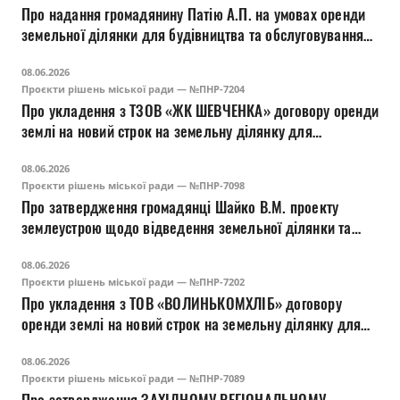
Про надання громадянину Патію А.П. на умовах оренди
земельної ділянки для будівництва та обслуговування
приміщення гаража (12.11) на вул. Кафедральній, 16 у
08.06.2026
м. Луцьку
Проєкти рішень міської ради — №ПНР-7204
Про укладення з ТЗОВ «ЖК ШЕВЧЕНКА» договору оренди
землі на новий строк на земельну ділянку для
будівництва та обслуговування багатоквартирного
08.06.2026
будинку з вбудовано-прибудованими нежитловими
Проєкти рішень міської ради — №ПНР-7098
приміщеннями (03.15) на вул. Шевченка, 11-А у м.
Про затвердження громадянці Шайко В.М. проекту
Луцьку
землеустрою щодо відведення земельної ділянки та
зміну її цільового призначення для будівництва та
08.06.2026
обслуговування адміністративних будинків, офісних
Проєкти рішень міської ради — №ПНР-7202
будівель компаній, які займаються підприємницькою
Про укладення з ТОВ «ВОЛИНЬКОМХЛІБ» договору
діяльністю, пов’язаною з отриманням прибутку (03.10)
оренди землі на новий строк на земельну ділянку для
на вул. Святогірській, 10/1 у м. Луцьку
будівництва та обслуговування багатоквартирного
08.06.2026
будинку з вбудовано-прибудованими нежитловими
Проєкти рішень міської ради — №ПНР-7089
приміщеннями (03.15) на вул. Шевченка, 13 у м. Луцьку