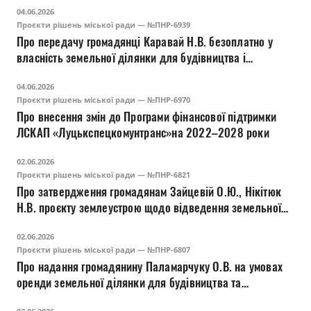
04.06.2026
вулиці Привокзальної у місті Луцьку
Проєкти рішень міської ради — №ПНР-6939
Про передачу громадянці Каравай Н.В. безоплатно у
власність земельної ділянки для будівництва і
обслуговування житлового будинку, господарських
04.06.2026
будівель і споруд (присадибна ділянка) - 02.01 на
Проєкти рішень міської ради — №ПНР-6970
вул. Кічкарівській, 43 у м. Луцьку
Про внесення змін до Програми фінансової підтримки
ЛСКАП «Луцькспецкомунтранс»на 2022–2028 роки
02.06.2026
Проєкти рішень міської ради — №ПНР-6821
Про затвердження громадянам Зайцевій О.Ю., Нікітюк
Н.В. проєкту землеустрою щодо відведення земельної
ділянки (зміна цільового призначення) на вул.
02.06.2026
Підгаєцькій, 13-В у м.Луцьку
Проєкти рішень міської ради — №ПНР-6807
Про надання громадянину Паламарчуку О.В. на умовах
оренди земельної ділянки для будівництва та
обслуговування гаража автомобільного (11.02) на вул.