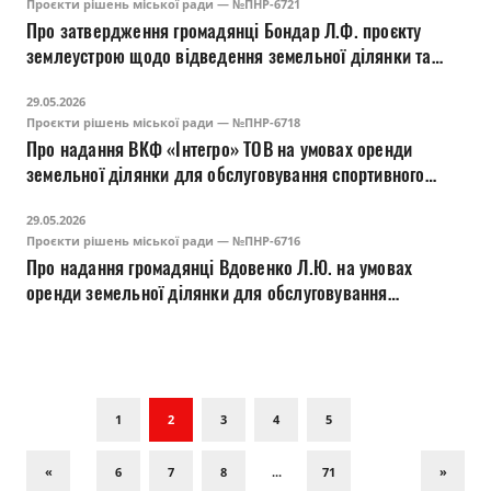
Проєкти рішень міської ради — №ПНР-6721
споруд об'єктів передачі електричної та теплової енергії
Про затвердження громадянці Бондар Л.Ф. проєкту
(14.02) на вул. Ярослава Мудрого у м. Луцьку
землеустрою щодо відведення земельної ділянки та
зміну її цільового призначення для будівництва і
29.05.2026
обслуговування багатоквартирного житлового будинку з
Проєкти рішень міської ради — №ПНР-6718
об'єктами торгово-розважальної та ринкової
Про надання ВКФ «Інтегро» ТОВ на умовах оренди
інфрастуктури (02.10) на вул. Ярослава Мудрого у м.
земельної ділянки для обслуговування спортивного
Луцьку
комплексу (03.04) на пров. Галини Коханської, 3 у м.
29.05.2026
Луцьку
Проєкти рішень міської ради — №ПНР-6716
Про надання громадянці Вдовенко Л.Ю. на умовах
оренди земельної ділянки для обслуговування
спортивного комплексу (03.04) на пров. Галини
Коханської, 3 у м. Луцьку
1
2
3
4
5
«
6
7
8
...
71
»