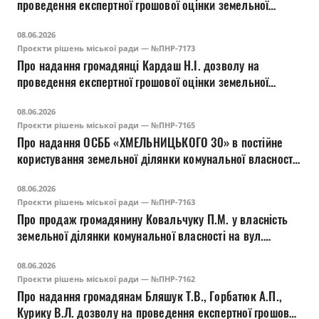
проведення експертної грошової оцінки земельної
на вул. Заповітній, 2-А у м. Луцьку
ділянки комунальної власності на вул. Ранковій, 26 у м.
08.06.2026
Луцьку
Проєкти рішень міської ради — №ПНР-7173
Про надання громадянці Кардаш Н.І. дозволу на
проведення експертної грошової оцінки земельної
ділянки комунальної власності на вул. Лідавській, 2 у м.
08.06.2026
Луцьку
Проєкти рішень міської ради — №ПНР-7165
Про надання ОСББ «ХМЕЛЬНИЦЬКОГО 30» в постійне
користування земельної ділянки комунальної власності
для будівництва і обслуговування багатоквартирного
08.06.2026
житлового будинку на вул. Богдана Хмельницького, 30 у
Проєкти рішень міської ради — №ПНР-7163
м. Луцьку
Про продаж громадянину Ковальчуку П.М. у власність
земельної ділянки комунальної власності на вул.
Винниченка, 67-А у м. Луцьку
08.06.2026
Проєкти рішень міської ради — №ПНР-7162
Про надання громадянам Бляшук Т.В., Горбатюк А.П.,
Курику В.Л. дозволу на проведення експертної грошової