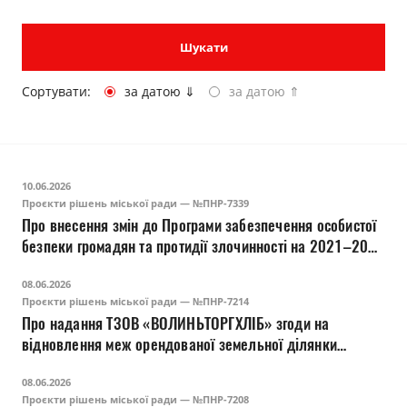
Прозорість влади
Шукати
Документи
Сортувати:
за датою ⇓
за датою ⇑
10.06.2026
Проєкти рішень міської ради — №ПНР-7339
Про внесення змін до Програми забезпечення особистої
безпеки громадян та протидії злочинності на 2021–2028
роки
08.06.2026
Проєкти рішень міської ради — №ПНР-7214
Про надання ТЗОВ «ВОЛИНЬТОРГХЛІБ» згоди на
відновлення меж орендованої земельної ділянки
комунальної власності на вул. Шевченка, 13-Ж у м.
08.06.2026
Луцьку
Проєкти рішень міської ради — №ПНР-7208