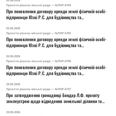
02.06.2026
Підгаєцькій, 9-А у м. Луцьку
Проєкти рішень міської ради — №ПНР-6794
Про поновлення договору оренди землі фізичній особі-
підприємцю Юзві Р.С. для будівництва та
обслуговування багатоквартирного житлового будинку з
02.06.2026
вбудовано-прибудованими нежитловими приміщеннями
Проєкти рішень міської ради — №ПНР-6792
(02.10) на вул. Карпенка-Карого, 7-А у м. Луцьку
Про поновлення договору оренди землі фізичній особі-
(площею 0,1730 га)
підприємцю Юзві Р.С. для будівництва та
обслуговування багатоквартирних житлових будинків з
02.06.2026
вбудовано-прибудованими нежитловими приміщеннями
Проєкти рішень міської ради — №ПНР-6790
(02.10) на вул. Карпенка-Карого, 7-А у м. Луцьку
Про поновлення договору оренди землі фізичній особі-
(площею 0,4400 га)
підприємцю Юзві Р.С. для будівництва та
обслуговування багатоквартирних житлових будинків з
29.05.2026
вбудовано-прибудованими нежитловими приміщеннями
Проєкти рішень міської ради — №ПНР-6727
(02.10) на вул. Карпенка-Карого, 7-А у м. Луцьку
Про затвердження громадянці Бондар Л.Ф. проєкту
(площею 0,0900 га)
землеустрою щодо відведення земельної ділянки та
зміну її цільового призначення для розміщення,
29.05.2026
будівництва, експлуатації та обслуговування будівель і