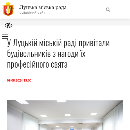
На
Знайти
головну
У Луцькій міській раді привітали
будівельників з нагоди їх
Навігація
Про місто
сайту
професійного свята
Міська влада
09.08.2024 13:00
Міська рада
Бюджет
Публічна інформація