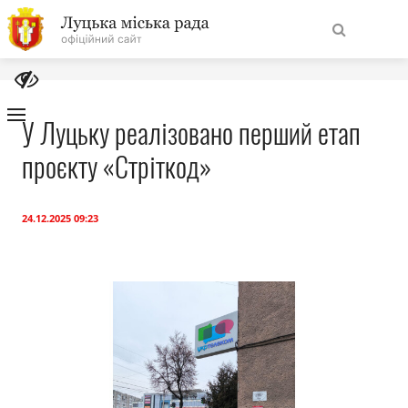
На
Знайти
головну
У Луцьку реалізовано перший етап
проєкту «Стріткод»
Навігація
Про місто
сайту
Міська влада
24.12.2025 09:23
Міська рада
Бюджет
Публічна інформація