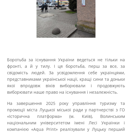
Прозорість влади
Документи
Боротьба за існування України ведеться не тільки на
фронті, а й у тилу. І ця боротьба, перш за все, за
свідомість людей. За усвідомлення себе українцями,
представниками української нації, кращі сини та доньки
якої впродовж віків виборювали і продовжують
виборювати наше право на існування і незалежність.
На завершення 2025 року управління туризму та
промоції міста Луцької міської ради у партнерстві з ГО
«Історична платформа» (м. Київ), Волинським
національним університетом імені Лесі Українки і
компанією «Aqua Print» реалізували у Луцьку перший