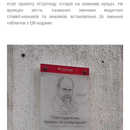
етап проєкту «Стріткод: історія на кожному кроці». На
вулицях міста, названих іменами видатних
співвітчизників та земляків, встановлено 26 іменних
табличок з QR-кодами.