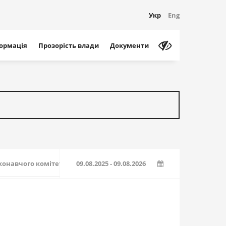
Укр
Eng
формація
Прозорість влади
Документи
конавчого комітету
Фоторепортажі
Сторінки
Події