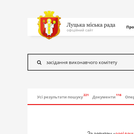
Нав
Про
с
На
головну
Знайти
Усі результати пошуку
Документи
Опе
За запитом «
засіданн