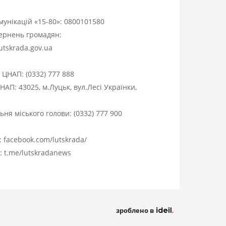
омунікацій «15-80»:
0800101580
вернень громадян:
utskrada.gov.ua
я ЦНАП:
(0332) 777 888
НАП: 43025, м.Луцьк, вул.Лесі Українки,
ня міського голови:
(0332) 777 900
:
facebook.com/lutskrada/
m:
t.me/lutskradanews
зроблено в