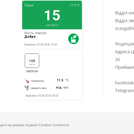
Відділ к
Відділ з
scargy@l
Рецепці
Адреса Ц
35
Приймаль
Facebook
Telegra
щені на умовах ліцензії Creative Commons