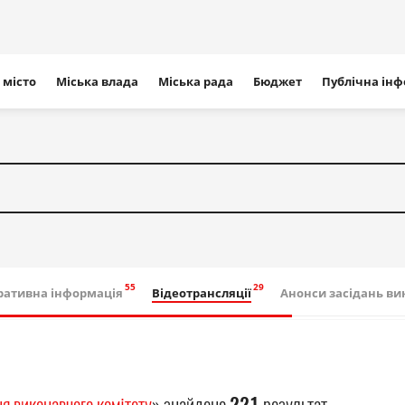
ігація
 місто
Міська влада
Міська рада
Бюджет
Публічна ін
айту
ративна інформація
Відеотрансляції
Анонси засідань ви
я виконавчого комітету
» знайдено
221
результат