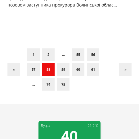
позовом заступника прокурора Волинської облас…
1
2
...
55
56
«
57
58
59
60
61
»
...
74
75