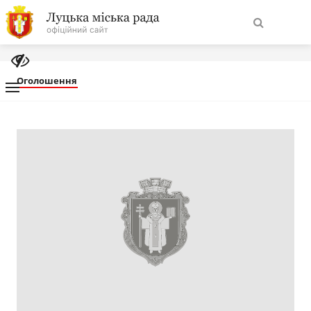
На
Знайти
головну
Оголошення
Навігація
Про місто
сайту
Міська влада
Міська рада
Бюджет
Публічна інформація