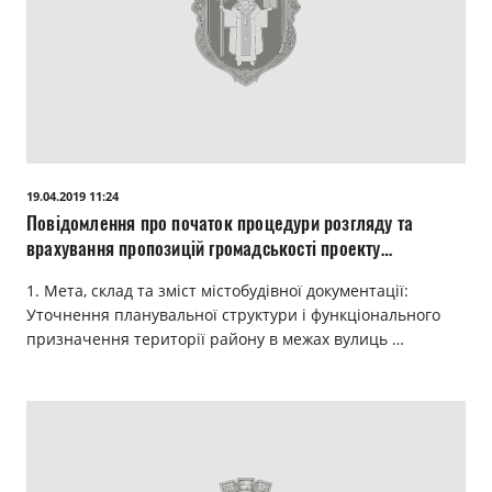
19.04.2019 11:24
Повідомлення про початок процедури розгляду та
врахування пропозицій громадськості проекту
детального плану території в межах вулиць Берестова,
1. Мета, склад та зміст містобудівної документації:
Попова та водоохоронної зони річки Омеляник у м.
Уточнення планувальної структури і функціонального
Луцьку
призначення території району в межах вулиць …