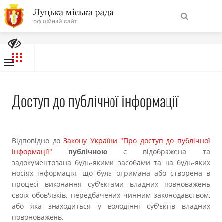
Подати запит
На
Порядок роботи із запитами на інформацію
Знайти
головну
Звіти про надходження запитів
Система обліку публічної інформації
Навігація
Про місто
Доступ до публічної інформації
сайту
Міська влада
Відповідно до
Закону України "Про доступ до публічної
Міська рада
інформації"
публічною
є відображена та
задокументована будь-якими засобами та на будь-яких
Бюджет
носіях інформація, що була отримана або створена в
процесі виконання суб'єктами владних повноважень
своїх обов'язків, передбачених чинним законодавством,
Публічна інформація
або яка знаходиться у володінні суб'єктів владних
повоноважень.