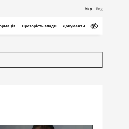
Укр
Eng
формація
Прозорість влади
Документи