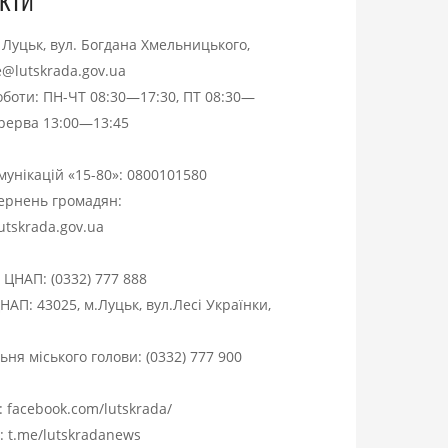
. Луцьк, вул. Богдана Хмельницького,
ce@lutskrada.gov.ua
оботи: ПН-ЧТ 08:30—17:30, ПТ 08:30—
ерерва 13:00—13:45
омунікацій «15-80»:
0800101580
вернень громадян:
utskrada.gov.ua
я ЦНАП:
(0332) 777 888
НАП: 43025, м.Луцьк, вул.Лесі Українки,
ня міського голови:
(0332) 777 900
:
facebook.com/lutskrada/
m:
t.me/lutskradanews