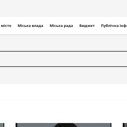
ігація
 місто
Міська влада
Міська рада
Бюджет
Публічна ін
айту