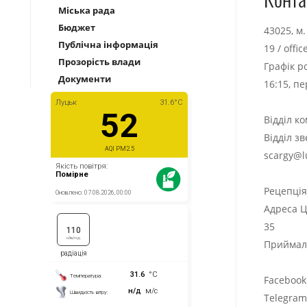
Міська рада
Бюджет
43025, м
Публічна інформація
19
/
offi
Прозорість влади
Графік р
Документи
16:15, п
Відділ к
Відділ з
scargy@l
Рецепці
Адреса Ц
35
Приймаль
Facebook
Telegra