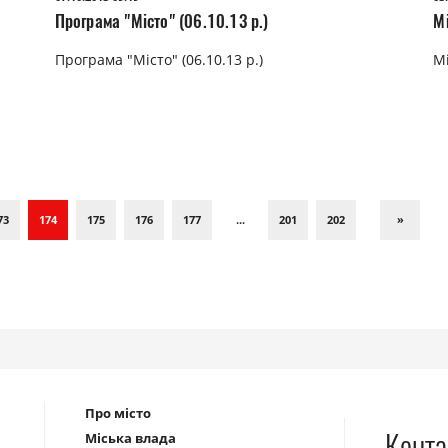
Програма "Місто" (06.10.13 р.)
Мі
Програма "Місто" (06.10.13 р.)
Мі
73
174
175
176
177
...
201
202
»
Про місто
Конта
Міська влада