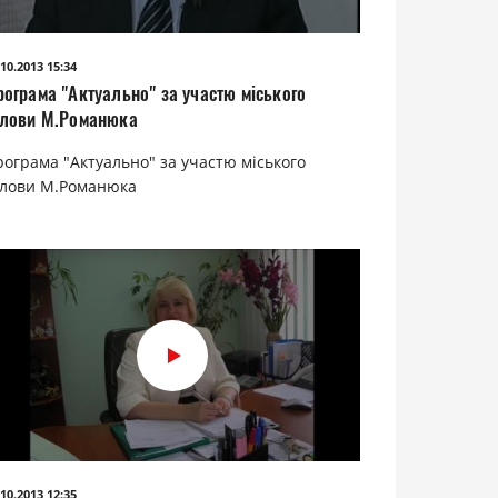
.10.2013 15:34
рограма "Актуально" за участю міського
олови М.Романюка
рограма "Актуально" за участю міського
олови М.Романюка
.10.2013 12:35