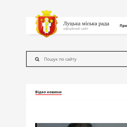
Нав
Про
с
На
головну
Знайти
Відео новини