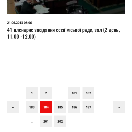
21.06.2013 08:06
41 пленарне засідання сесії міської ради, зал (2 день,
11.00 -12.00)
1
2
...
181
182
«
183
184
185
186
187
»
...
201
202