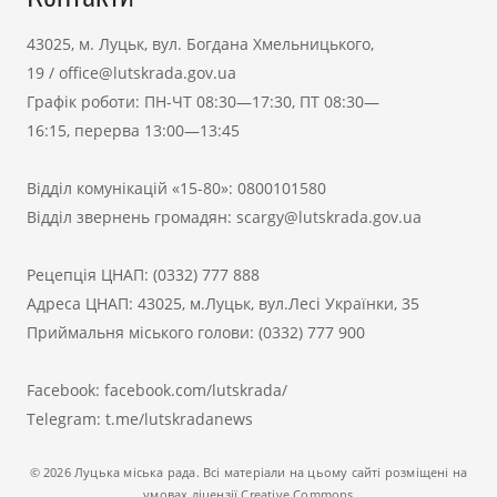
43025, м. Луцьк, вул. Богдана Хмельницького,
19
/
office@lutskrada.gov.ua
Графік роботи: ПН-ЧТ 08:30—17:30, ПТ 08:30—
16:15, перерва 13:00—13:45
Відділ комунікацій «15-80»:
0800101580
Відділ звернень громадян:
scargy@lutskrada.gov.ua
Рецепція ЦНАП:
(0332) 777 888
Адреса ЦНАП: 43025, м.Луцьк, вул.Лесі Українки, 35
Приймальня міського голови:
(0332) 777 900
Facebook:
facebook.com/lutskrada/
Telegram:
t.me/lutskradanews
© 2026 Луцька міська рада. Всі матеріали на цьому сайті розміщені на
умовах ліцензії Creative Commons