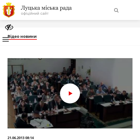
На
Знайти
головну
Відео новини
Навігація
Про місто
сайту
Міська влада
Міська рада
Бюджет
Публічна інформація
21.06.2013 08:14