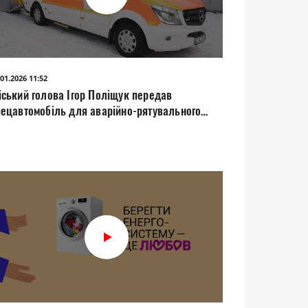
.01.2026 11:52
іський голова Ігор Поліщук передав
пецавтомобіль для аварійно-рятувального
агону ДСНС