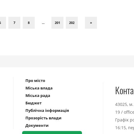
6
7
8
...
201
202
»
Про місто
Конта
Міська влада
Міська рада
Бюджет
43025, м
Публічна інформація
19
/
offi
Прозорість влади
Графік р
Документи
16:15, п