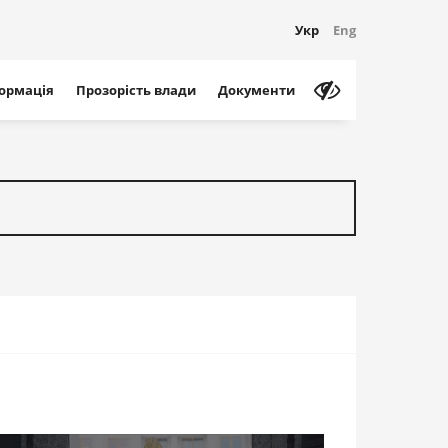
Укр
Eng
формація
Прозорість влади
Документи