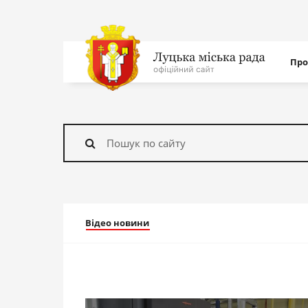
Нав
Про
с
На
головну
Знайти
Відео новини