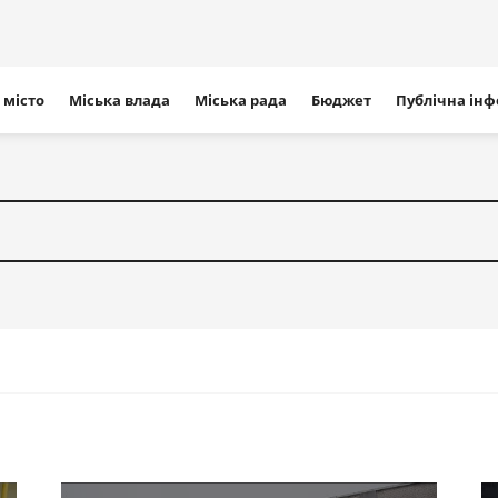
ігація
 місто
Міська влада
Міська рада
Бюджет
Публічна ін
айту