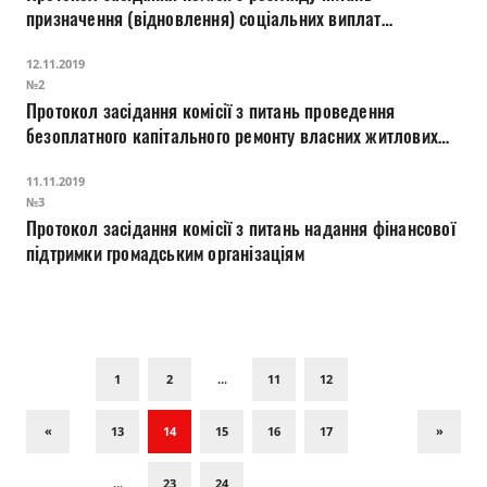
призначення (відновлення) соціальних виплат
внутрішньо переміщеним особам
12.11.2019
№2
Протокол засідання комісії з питань проведення
безоплатного капітального ремонту власних житлових
будинків і квартир пільгових категорій громадян
11.11.2019
№3
Протокол засідання комісії з питань надання фінансової
підтримки громадським організаціям
1
2
...
11
12
«
13
14
15
16
17
»
...
23
24