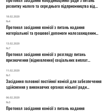
Протокол засідання Координаційної ради з питань
Прозорість влади
розвитку малого та середнього підприємництва від
18.02.2020 1
Документи
18.02.2020
№4
Протокол засідання комісії з питань надання
матеріальної та грошової допомоги малозахищеним
верствам населення міста Луцька
13.02.2020
№7
Протокол засідання комісії з розгляду питань
призначення (відновлення) соціальних виплат
внутрішньо переміщеним особам
11.02.2020
№1
Засідання головної постійної комісії для забезпечення
здійснення у виконавчих органах міської ради
державної регуляторної політики у сфері господарської
06.02.2020
діяльності
№3
Протокол засідання комісії з питань надання