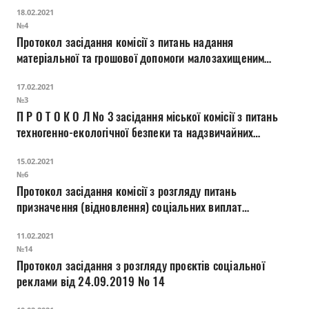
18.02.2021
№4
Протокол засідання комісії з питань надання
матеріальної та грошової допомоги малозахищеним
верствам населення міста Луцька
17.02.2021
№3
П Р О Т О К О Л № 3 засідання міської комісії з питань
техногенно-екологічної безпеки та надзвичайних
ситуацій
15.02.2021
№6
Протокол засідання комісії з розгляду питань
призначення (відновлення) соціальних виплат
внутрішньо переміщеним особам
11.02.2021
№14
Протокол засідання з розгляду проєктів соціальної
реклами від 24.09.2019 № 14