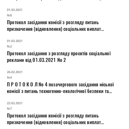
верствам населення міста Луцька
01.03.2021
№8
Протокол засідання комісії з розгляду питань
призначення (відновлення) соціальних виплат
внутрішньо переміщеним особам
01.03.2021
№2
Протокол засідання з розгляду проєктів соціальної
реклами від 01.03.2021 № 2
26.02.2021
№4
П Р О Т О К О Л № 4 позачергового засідання міської
комісії з питань техногенно-екологічної безпеки та
надзвичайних ситуацій
22.02.2021
№7
Протокол засідання комісії з розгляду питань
призначення (відновлення) соціальних виплат
внутрішньо переміщеним особам