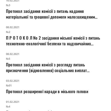
10.02.2021
№3
Протокол засідання комісії з питань надання
матеріальної та грошової допомоги малозахищеним
верствам населення міста Луцька
08.02.2021
№2
П Р О Т О К О Л № 2 засідання міської комісії з питань
техногенно-екологічної безпеки та надзвичайних
ситуацій
08.02.2021
№5
Протокол засідання комісії з розгляду питань
призначення (відновлення) соціальних виплат
внутрішньо переміщеним особам
03.02.2021
№01
Протокол розширеної наради в міського голови
01.02.2021
№4