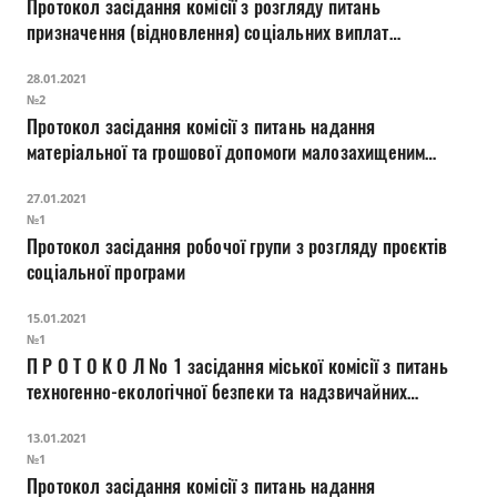
Протокол засідання комісії з розгляду питань
призначення (відновлення) соціальних виплат
внутрішньо переміщеним особам
28.01.2021
№2
Протокол засідання комісії з питань надання
матеріальної та грошової допомоги малозахищеним
верствам населення міста Луцька
27.01.2021
№1
Протокол засідання робочої групи з розгляду проєктів
соціальної програми
15.01.2021
№1
П Р О Т О К О Л № 1 засідання міської комісії з питань
техногенно-екологічної безпеки та надзвичайних
ситуацій
13.01.2021
№1
Протокол засідання комісії з питань надання