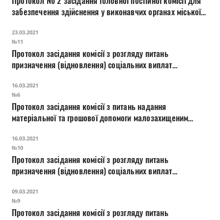
Протокол № 2 засідання головної постійної комісії для
Прозорість влади
забезпечення здійснення у виконавчих органах міської
ради державної регуляторної політики у сфері
Документи
23.03.2021
господарської діяльності
№11
Протокол засідання комісії з розгляду питань
призначення (відновлення) соціальних виплат
внутрішньо переміщеним особам
16.03.2021
№6
Протокол засідання комісії з питань надання
матеріальної та грошової допомоги малозахищеним
верствам населення міста Луцька
16.03.2021
№10
Протокол засідання комісії з розгляду питань
призначення (відновлення) соціальних виплат
внутрішньо переміщеним особам
09.03.2021
№9
Протокол засідання комісії з розгляду питань