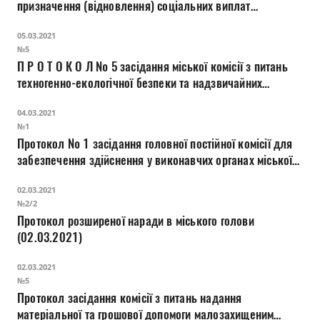
призначення (відновлення) соціальних виплат
внутрішньо переміщеним особам
05.03.2021
№5
П Р О Т О К О Л № 5 засідання міської комісії з питань
техногенно-екологічної безпеки та надзвичайних
ситуацій
04.03.2021
№1
Протокол № 1 засідання головної постійної комісії для
забезпечення здійснення у виконавчих органах міської
ради державної регуляторної політики у сфері
02.03.2021
господарської діяльності
№2/2
Протокол розширеної наради в міського голови
(02.03.2021)
02.03.2021
№5
Протокол засідання комісії з питань надання
матеріальної та грошової допомоги малозахищеним