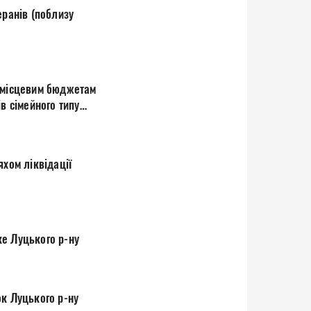
еранів (поблизу
у місцевим бюджетам
в сімейного типу
хом ліквідації
ке Луцького р-ну
ок Луцького р-ну