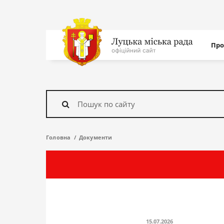
Нав
Про
с
На
головну
Знайти
Головна
Документи
15.07.2026