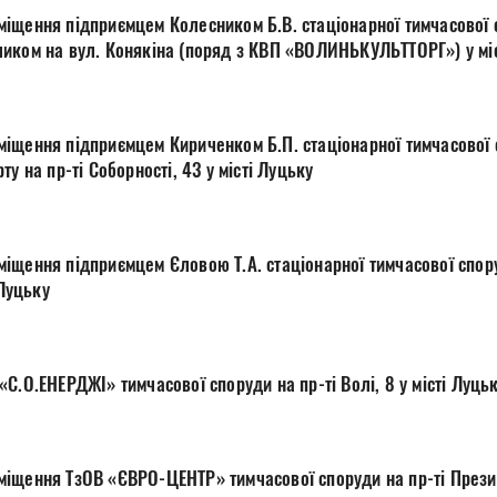
іщення підприємцем Колесником Б.В. стаціонарної тимчасової с
иком на вул. Конякіна (поряд з КВП «ВОЛИНЬКУЛЬТТОРГ») у міс
іщення підприємцем Кириченком Б.П. стаціонарної тимчасової 
у на пр-ті Соборності, 43 у місті Луцьку
іщення підприємцем Єловою Т.А. стаціонарної тимчасової спору
 Луцьку
С.О.ЕНЕРДЖІ» тимчасової споруди на пр-ті Волі, 8 у місті Луць
іщення ТзОВ «ЄВРО-ЦЕНТР» тимчасової споруди на пр-ті Прези