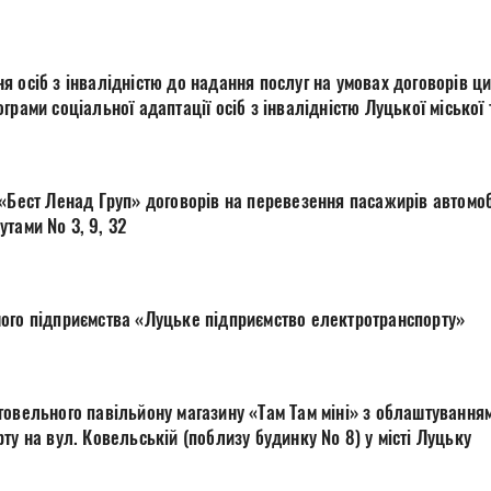
 осіб з інвалідністю до надання послуг на умовах договорів ц
грами соціальної адаптації осіб з інвалідністю Луцької міської
28 роки
 «Бест Ленад Груп» договорів на перевезення пасажирів автомо
утами № 3, 9, 32
ого підприємства «Луцьке підприємство електротранспорту»
говельного павільйону магазину «Там Там міні» з облаштування
ту на вул. Ковельській (поблизу будинку № 8) у місті Луцьку