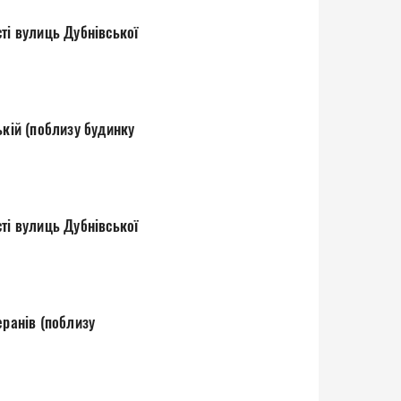
ті вулиць Дубнівської
ькій (поблизу будинку
ті вулиць Дубнівської
еранів (поблизу