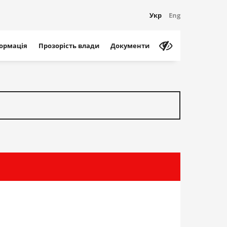
Укр
Eng
формація
Прозорість влади
Документи