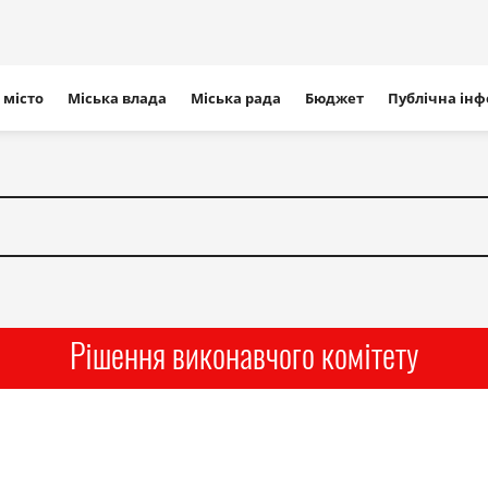
ігація
 місто
Міська влада
Міська рада
Бюджет
Публічна ін
айту
Рішення виконавчого комітету