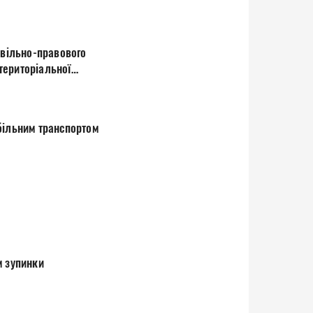
ивільно-правового
 територіальної
більним транспортом
м зупинки