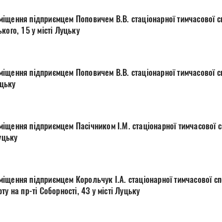
іщення підприємцем Поповичем В.В. стаціонарної тимчасової сп
кого, 15 у місті Луцьку
іщення підприємцем Поповичем В.В. стаціонарної тимчасової с
уцьку
іщення підприємцем Пасічником І.М. стаціонарної тимчасової с
уцьку
іщення підприємцем Корольчук І.А. стаціонарної тимчасової сп
у на пр-ті Соборності, 43 у місті Луцьку