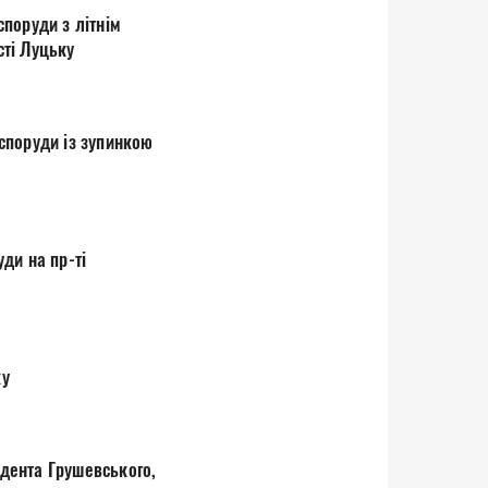
поруди з літнім
ті Луцьку
споруди із зупинкою
ди на пр-ті
ку
дента Грушевського,