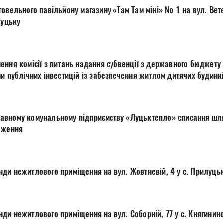
овельного павільйону магазину «Там Там міні» № 1 на вул. Вет
Луцьку
ення комісії з питань надання субвенції з державного бюджет
и публічних інвестицій із забезпечення житлом дитячих будинкі
вному комунальному підприємству «Луцьктепло» списання шля
еження
ди нежитлового приміщення на вул. Жовтневій, 4 у с. Прилуць
ди нежитлового приміщення на вул. Соборній, 77 у с. Княгинин