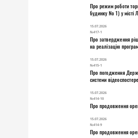
Про режим роботи торг
будинку № 1) у місті 
15.07.2026
№417-1
Про затвердження ріш
на реалізацію програм
Луцької міської ради
15.07.2026
№415-1
Про погодження Держа
системи відеоспостер
15.07.2026
№414-10
Про продовження орен
15.07.2026
№414-9
Про продовження орен