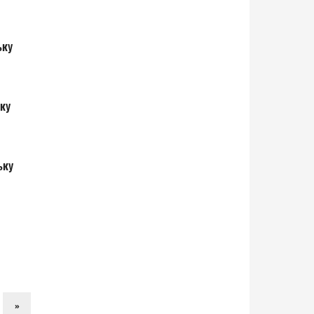
ьку
ьку
ьку
»