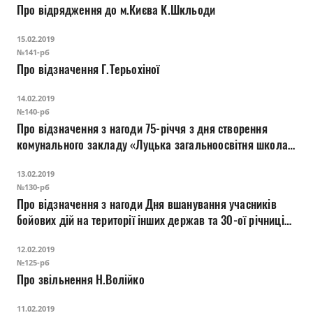
Про відрядження до м.Києва К.Шкльоди
15.02.2019
№141-рб
Про відзначення Г.Терьохіної
14.02.2019
№140-рб
Про відзначення з нагоди 75-річчя з дня створення
комунального закладу «Луцька загальноосвітня школа
І-ІІІ ступенів №2 Луцької міської ради Волинської
13.02.2019
області»
№130-рб
Про відзначення з нагоди Дня вшанування учасників
бойових дій на території інших держав та 30-ої річниці
виведення військ з Республіки Афганістан
12.02.2019
№125-рб
Про звільнення Н.Волійко
11.02.2019