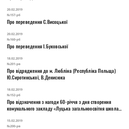
Прозорість влади
20.02.2019
№157-рб
Документи
Про переведення С.Висоцької
20.02.2019
№160-рб
Про переведення І.Буковської
18.02.2019
№201-рв
Про відрядження до м. Любліна (Республіка Польща)
Ю.Сиротинської, В.Денисюка
18.02.2019
№152-рб
Про відзначення з нагоди 60-річчя з дня створення
комунального закладу «Луцька загальноосвітня школа
І-ІІІ ступенів №16 Луцької міської ради»
15.02.2019
№200-рв