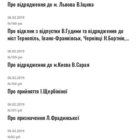
Про відрядження до м. Львова В.Іщика
06.02.2019
№166-рв
Про відклик з відпустки В.Гудими та відрядження до
міст Тернопіль, Івано-Франківськ, Чернівці Н.Бортнік,
Л.Єлової, В.Гудими, О.Кроліка
06.02.2019
№159-рв
Про відрядження до м.Києва В.Сарая
06.02.2019
№102-рб
Про прийняття І.Щербініної
06.02.2019
№101-рб
Про призначення Л.Фрадинської
05.02.2019
№82-рб