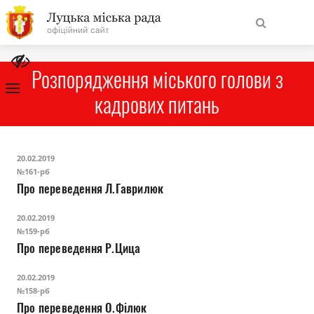
На
Знайти
головну
Розпорядження міського голови з
кадрових питань
Навігація
Про місто
сайту
20.02.2019
Міська влада
№161-рб
Про переведення Л.Гаврилюк
Міська рада
20.02.2019
№159-рб
Бюджет
Про переведення Р.Цица
20.02.2019
Публічна інформація
№158-рб
Про переведення О.Філюк