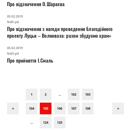
Про відзначення О.Шараєва
05.02.2019
№85-рб
Про відзначення з нагоди проведення благодійного
проекту Луцьк – Волноваха: разом збудуємо храм»
05.02.2019
№83-рб
Про прийняття І.Смаль
1
2
...
102
103
«
104
105
106
107
108
»
...
124
125