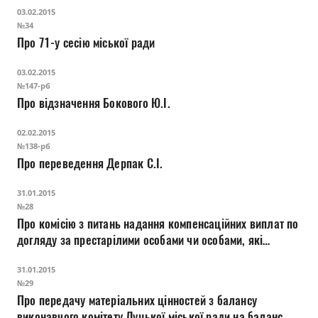
03.02.2015
№34
Про 71-у сесію міської ради
03.02.2015
№147-рб
Про відзначення Бокового Ю.І.
02.02.2015
№138-рб
Про переведення Дерпак С.І.
31.01.2015
№28
Про комісію з питань надання компенсаційних виплат по
догляду за престарілими особами чи особами, які
потребують соціальних послуг
31.01.2015
№29
Про передачу матеріальних цінностей з балансу
виконавчого комітету Луцької міської ради на баланс