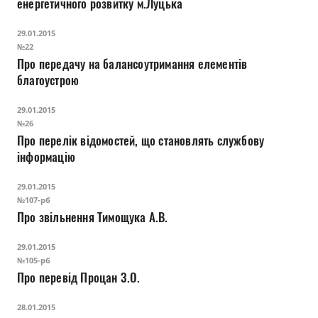
енергетичного розвитку м.Луцька
29.01.2015
№22
Про передачу на балансоутримання елементів
благоустрою
29.01.2015
№26
Про перелік відомостей, що становлять службову
інформацію
29.01.2015
№107-рб
Про звільнення Тимощука А.В.
29.01.2015
№105-рб
Про перевід Процан З.О.
28.01.2015