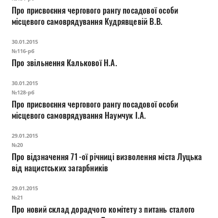
Про присвоєння чергового рангу посадової особи
місцевого самоврядування Кудрявцевій В.В.
30.01.2015
№116-рб
Про звільнення Калькової Н.А.
30.01.2015
№128-рб
Про присвоєння чергового рангу посадової особи
місцевого самоврядування Наумчук І.А.
29.01.2015
№20
Про відзначення 71-ої річниці визволення міста Луцька
від нацистських загарбників
29.01.2015
№21
Про новий склад дорадчого комітету з питань сталого