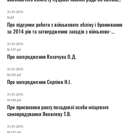
управління розвитку підприємництва та реклами
31.01.2015
№30
Про підсумки роботи з військового обліку і бронювання
за 2014 рік та затвердження заходів з військово-
облікової роботи на 2015 рік
31.01.2015
№137-рб
Про нагородження Козачука О.Д.
31.01.2015
№135-рб
Про нагородження Сергіюк Н.І.
31.01.2015
№130-рб
Про присвоєння рангу посадової особи місцевого
самоврядування Яковлеву Т.В.
31.01.2015
№131-рб