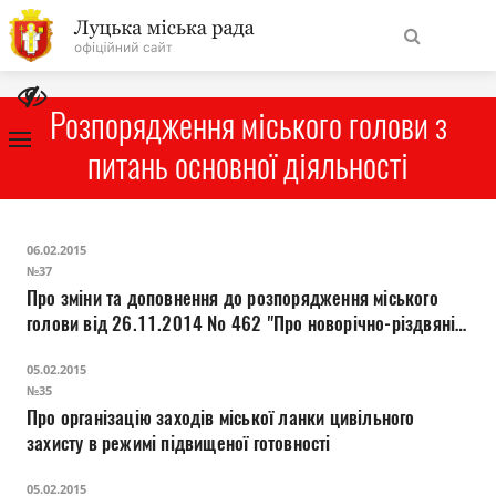
На
Знайти
головну
Розпорядження міського голови з
питань основної діяльності
Навігація
Про місто
сайту
06.02.2015
Міська влада
№37
Про зміни та доповнення до розпорядження міського
голови від 26.11.2014 № 462 "Про новорічно-різдвяні
Міська рада
свята"
05.02.2015
Бюджет
№35
Про організацію заходів міської ланки цивільного
захисту в режимі підвищеної готовності
Публічна інформація
05.02.2015