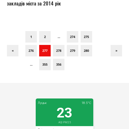
закладів міста за 2014 рік
1
2
...
274
275
«
276
277
278
279
280
»
...
355
356