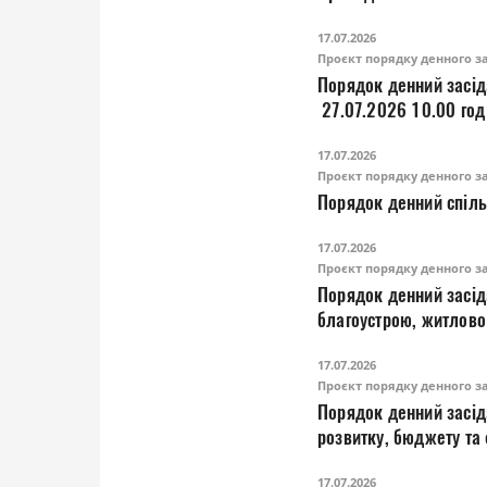
17.07.2026
Проєкт порядку денного зас
Порядок денний засідання постійної комісії з питань земельних відносин та земельного кадастру
27.07.2026 10.00 год
17.07.2026
Проєкт порядку денного зас
17.07.2026
Проєкт порядку денного зас
Порядок денний засідання постійної комісії з питань генерального планування, будівництва, архітектури та
благоустрою, житлово-комунального господарства, екології, транспорту та енергоощадності 23.07.2026
10.00 год.
17.07.2026
Проєкт порядку денного зас
Порядок денний засідання постійної комісії міської ради з питань планування соціально-економічного
розвитку, бюджету та фінансів, дотримання прав людини, законності, бороть
депутатської діяльнос
17.07.2026