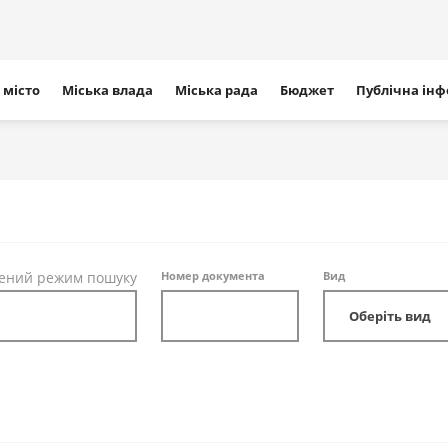
ігація
 місто
Міська влада
Міська рада
Бюджет
Публічна ін
айту
ений режим пошуку
Номер документа
Вид
Оберіть вид