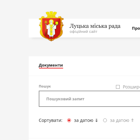
Нав
Про
с
На
головну
Документи
Пошук
Розшир
Сортувати:
за датою ⇓
за датою ⇑