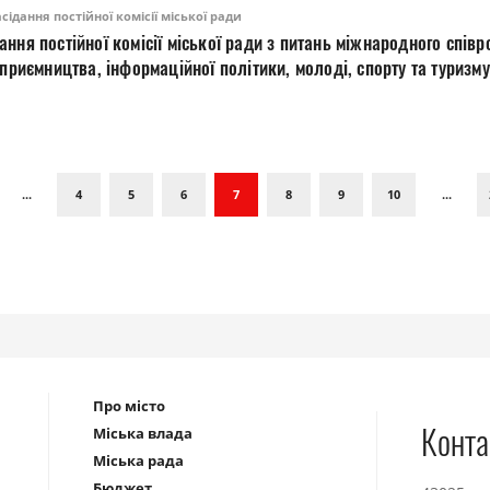
ідання постійної комісії міської ради
ння постійної комісії міської ради з питань міжнародного співро
дприємництва, інформаційної політики, молоді, спорту та туризм
...
4
5
6
7
8
9
10
...
Про місто
Конта
Міська влада
Міська рада
Бюджет