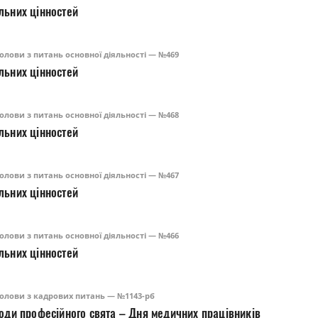
льних цінностей
олови з питань основної діяльності — №469
льних цінностей
олови з питань основної діяльності — №468
льних цінностей
олови з питань основної діяльності — №467
льних цінностей
олови з питань основної діяльності — №466
Про передачу матеріальних цінностей
олови з кадрових питань — №1143-рб
годи професійного свята – Дня медичних працівників