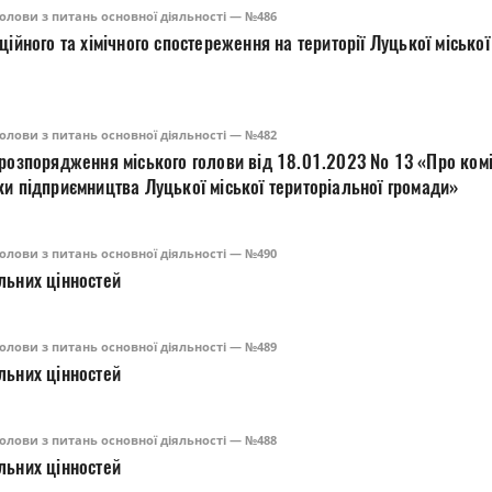
олови з питань основної діяльності — №486
ційного та хімічного спостереження на території Луцької міської
олови з питань основної діяльності — №482
 розпорядження міського голови від 18.01.2023 № 13 «Про комі
ки підприємництва Луцької міської територіальної громади»
олови з питань основної діяльності — №490
льних цінностей
олови з питань основної діяльності — №489
льних цінностей
олови з питань основної діяльності — №488
льних цінностей