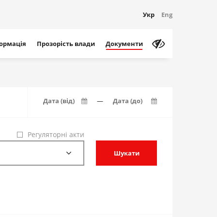
Укр
Eng
формація
Прозорість влади
Документи
—
Регуляторні акти
Шукати