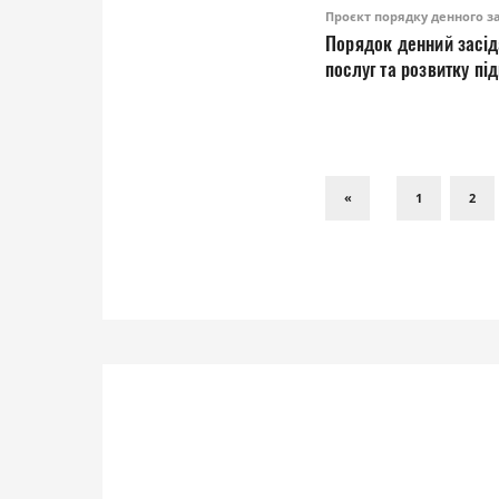
Проєкт порядку денного зас
Порядок денний засіда
послуг та розвитку пі
год, дистанційно
«
1
2