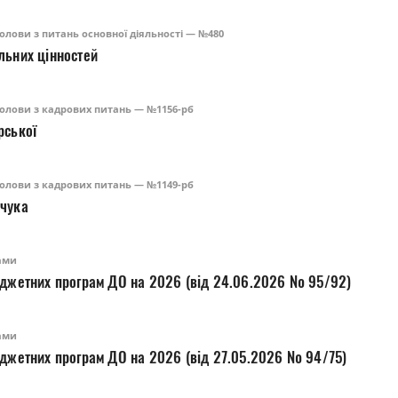
олови з питань основної діяльності — №480
Про передачу матеріальних цінностей
олови з кадрових питань — №1156-рб
рської
олови з кадрових питань — №1149-рб
вчука
ами
юджетних програм ДО на 2026 (від 24.06.2026 № 95/92)
ами
юджетних програм ДО на 2026 (від 27.05.2026 № 94/75)