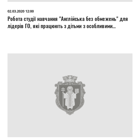
Прозорість влади
02.03.2020 12:00
Робота студії навчання "Англійська без обмежень" для
Документи
лідерів ГО, які працюють з дітьми з особливими
потребами (УСССДМ).