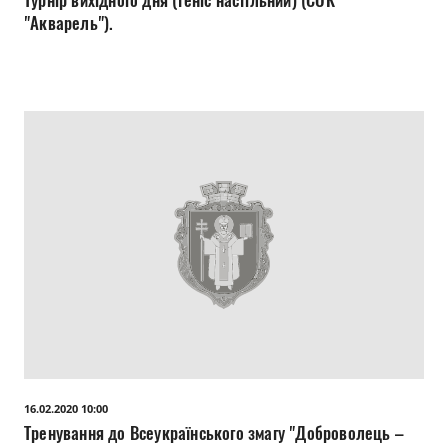
Турнір вихідного дня (теніс настільний) (СОК
"Акварель").
16.02.2020 10:00
Тренування до Всеукраїнського змагу "Доброволець –