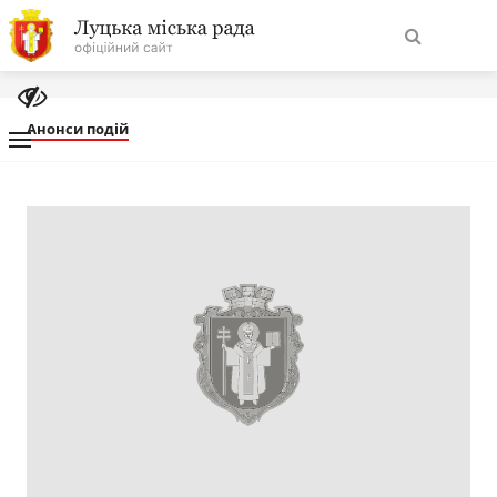
На
Знайти
головну
Анонси подій
Навігація
Про місто
сайту
Міська влада
Міська рада
Бюджет
Публічна інформація