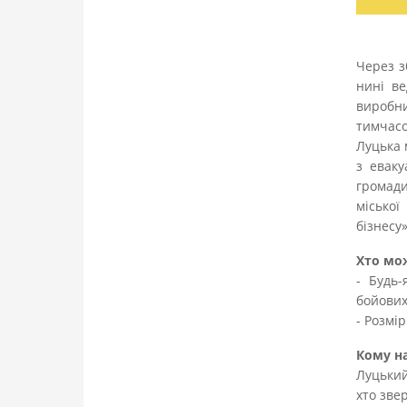
Через з
нині ве
виробни
тимчасо
Луцька 
з еваку
громади
місько
бізнесу»
Хто мо
- Будь-
бойових
- Розмі
Кому на
Луцький
хто зве