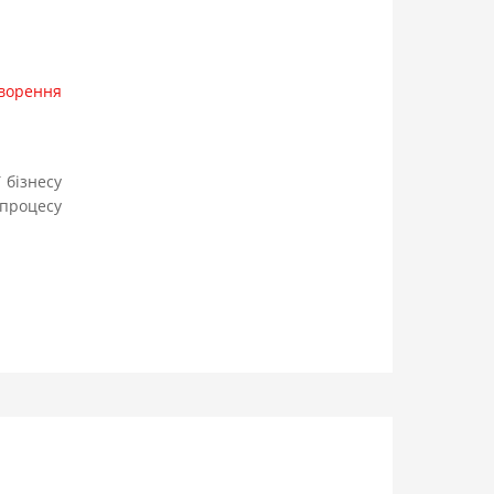
творення
 бізнесу
процесу