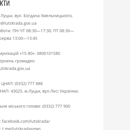
кти
. Луцьк, вул. Богдана Хмельницького,
ce@lutskrada.gov.ua
оботи: ПН-ЧТ 08:30—17:30, ПТ 08:30—
ерерва 13:00—13:45
омунікацій «15-80»:
0800101580
вернень громадян:
utskrada.gov.ua
я ЦНАП:
(0332) 777 888
НАП: 43025, м.Луцьк, вул.Лесі Українки,
ня міського голови:
(0332) 777 900
:
facebook.com/lutskrada/
m:
t.me/lutskradanews