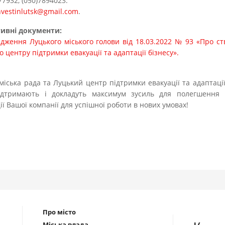
77932, (050)7894023.
nvestinlutsk@gmail.com
.
ивні документи:
дження Луцького міського голови від 18.03.2022 № 93 «Про с
о центру підтримки евакуації та адаптації бізнесу».
міська рада та Луцький центр підтримки евакуації та адаптації
ідтримають і докладуть максимум зусиль для полегшення 
ії Вашої компанії для успішної роботи в нових умовах!
Про місто
Міська влада