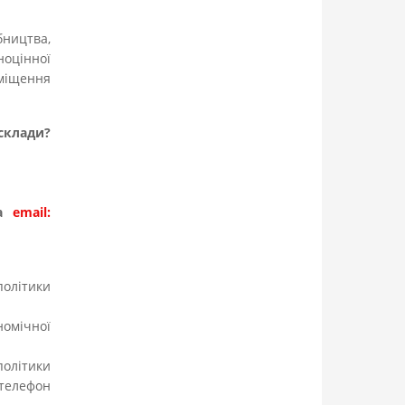
ництва,
ноцінної
еміщення
склади?
на
email:
політики
номічної
;
політики
телефон