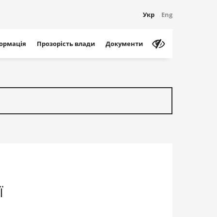
Укр
Eng
формація
Прозорість влади
Документи
ї