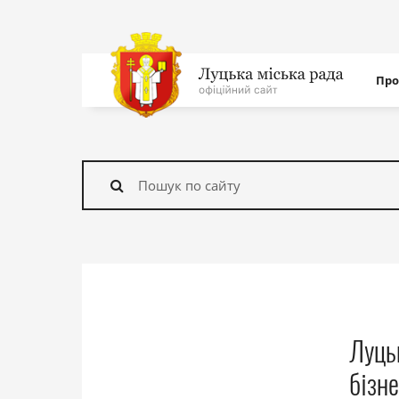
Нав
Про
с
На
головну
Знайти
Луцьк
бізн