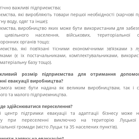
егічно важливі підприємства;
иємства, які виробляють товари першої необхідності (харчові п
тну воду, одяг та інше);
иємства, виробництво яких може бути використаним для забе
 цивільного населення, військових, територіальної о
оронних органів тощо;
иємства, які пов’язані тісними економічними зв’язками з 
ками (є їх постачальниками, комплектувальниками, викорис
 матеріальну базу тощо).
жливий розмір підприємства для отримання допомо
нні евакуації виробництва?
омога може бути надана як великим виробництвам, так і су
ого та малого підприємництва.
уде здійснюватися переселення?
й центр підтримки евакуації та адаптації бізнесу може н
гу при переселенні виключно на територію Луцької 
іальної громади (місто Луцьк та 35 населених пунктів).
рмити заявку на евакуацію?