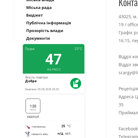
Конта
Міська рада
Бюджет
43025, м
Публічна інформація
19
/
offi
Прозорість влади
Графік р
Документи
16:15, п
Відділ к
Відділ з
scargy@l
Рецепці
Адреса Ц
35
Приймаль
Facebook
Telegra