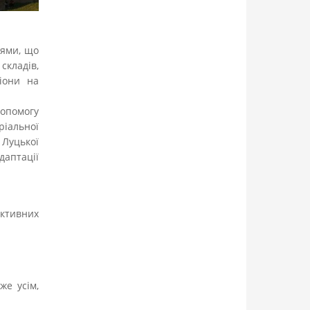
іями, що
складів,
іони на
допомогу
ріальної
Луцької
аптації
ктивних
же усім,