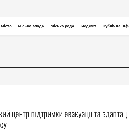
ігація
 місто
Міська влада
Міська рада
Бюджет
Публічна ін
айту
ий центр підтримки евакуації та адаптаці
есу