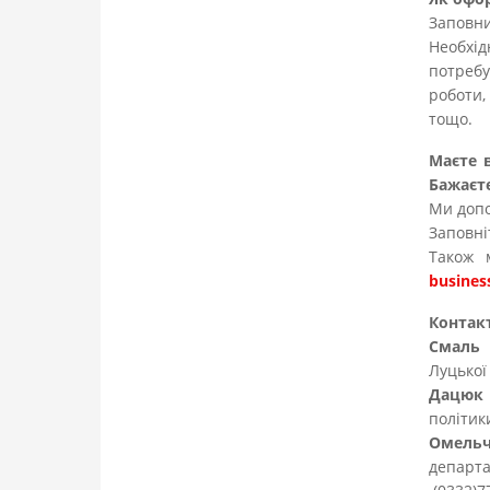
Заповн
Необхі
потребу
роботи,
тощо.
Маєте в
Бажаєт
Ми доп
Заповн
Також 
busines
Контак
Смаль 
Луцької 
Дацюк 
політик
Омельч
департ