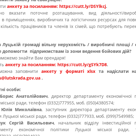
ити
анкету за посиланням:
https://cutt.ly/DSYlkcj
.
дно вказати поточне розташування, вид діяльності/вироб
 в приміщеннях, виробничих та логістичних ресурсах для пов
 кількість працівників та членів їх сімей, що потребують пер
 Луцькій громаді вільну нерухомість / виробничі площі / 
е допомогти підприємствам із зони ведення бойових дій?
оможемо знайти Вам орендаря!
іть
анкету за посиланням: https://cutt.ly/gSYk7D8
.
можна заповнити
анкету у форматі хlsx
та надіслати 
s@lutskrada.gov.ua
.
тні особи:
Борис Анатолійович
, директор департаменту економічної 
міської ради, телефон (0332)777955, моб. (050)4380574;
Юлія Миколаївна
, заступник директора департаменту еко
и Луцької міської ради, телефон (0332)777933, моб. (099)7549985
ук Сергій Васильович
, начальник відділу інвестиційної 
аменту економічної політики Луцької міської ради, 