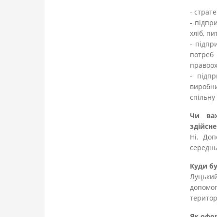
- страт
- підпр
хліб, пи
- підпр
потреб
правоох
- підпр
виробни
спільну
Чи ва
здійсне
Ні. Доп
середнь
Куди б
Луцьки
допомо
територ
Як офо