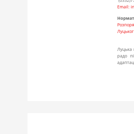
(0332)7
Email: i
Нормат
Розпоря
Луцьког
Луцька 
радо п
адаптац