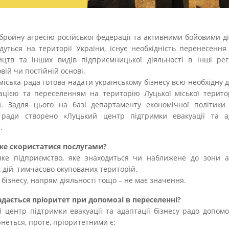
бройну агресію російської федерації та активними бойовими д
дуться на території України, існує необхідність перенесення 
цтв та інших видів підприємницької діяльності в інші рег
вій чи постійній основі.
міська рада готова надати українському бізнесу всю необхідну 
ацією та переселенням на територію Луцької міської терито
. Задля цього на базі департаменту економічної політики 
ї ради створено «Луцький центр підтримки евакуації та ад
.
же скористатися послугами?
яке підприємство, яке знаходиться чи наближене до зони а
 дій, тимчасово окупованих територій.
р бізнесу, напрям діяльності тощо – не має значення.
дається пріоритет при допомозі в переселенні?
 центр підтримки евакуації та адаптації бізнесу радо допомо
рнеться, проте, пріоритетними є: