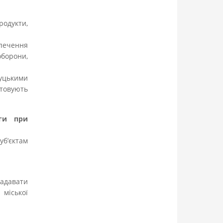
родукти,
зпечення
борони,
луцькими
товують
ги при
б’єктам
адавати
міської