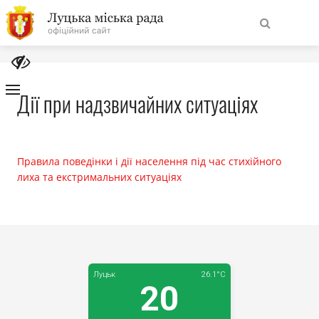
На
Знайти
головну
Дії при надзвичайних ситуаціях
Навігація
Про місто
сайту
Правила поведінки і дії населення під час стихійного
Міська влада
лиха та екстримальних ситуаціях
Міська рада
Бюджет
Публічна інформація