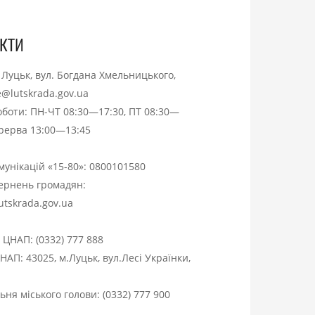
кти
. Луцьк, вул. Богдана Хмельницького,
ce@lutskrada.gov.ua
оботи: ПН-ЧТ 08:30—17:30, ПТ 08:30—
ерерва 13:00—13:45
омунікацій «15-80»:
0800101580
вернень громадян:
utskrada.gov.ua
я ЦНАП:
(0332) 777 888
НАП: 43025, м.Луцьк, вул.Лесі Українки,
ня міського голови:
(0332) 777 900