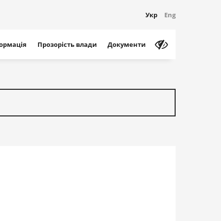
Укр
Eng
формація
Прозорість влади
Документи