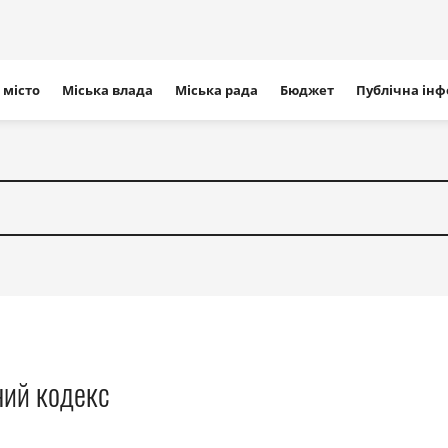
ігація
 місто
Міська влада
Міська рада
Бюджет
Публічна ін
айту
ний кодекс