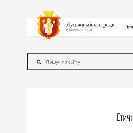
Нав
Про
с
На
головну
Знайти
Етич