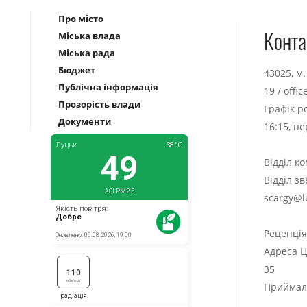
Про місто
Конта
Міська влада
Міська рада
Бюджет
43025, м
Публічна інформація
19
/
offi
Прозорість влади
Графік р
Документи
16:15, п
Відділ к
Відділ з
scargy@l
Рецепці
Адреса Ц
35
Приймаль