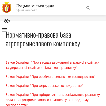
На
Знайти
головну
Нормативно-правова база
агропромислового комплексу
Навігація
Про місто
сайту
Міська влада
Закон України "Про засади державної аграрної політики
та державної політики сільського розвитку"
Міська рада
Закон України "Про особисте селянське господарство"
Бюджет
Закон України "Про фермерське господарство"
Закон України "Про пріоритетність соціального розвитку
Публічна інформація
села та агропромислового комплексу в народному
господарстві"