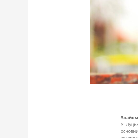
Знайом
У Луцьк
основн
зосеред