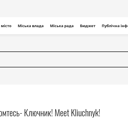
ігація
 місто
Міська влада
Міська рада
Бюджет
Публічна ін
айту
омтесь- Ключник! Meet Kliuchnyk!