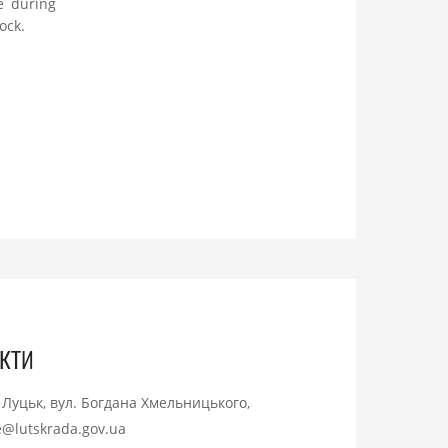
e during
ock.
кти
. Луцьк, вул. Богдана Хмельницького,
ce@lutskrada.gov.ua