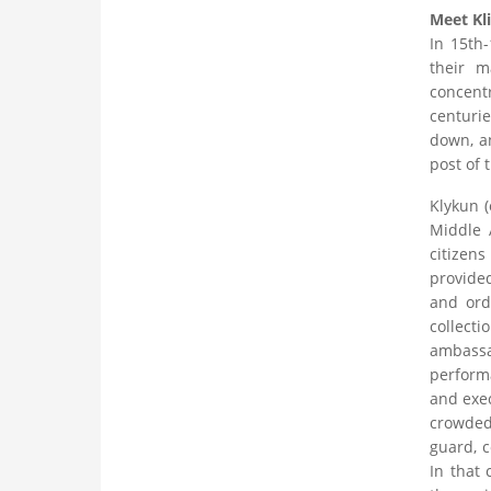
Meet Kl
In 15th-
their m
concentr
centurie
down, an
post of 
Klykun (
Middle A
citizen
provide
and ord
collect
ambassa
perform
and exec
crowded
guard, c
In that 