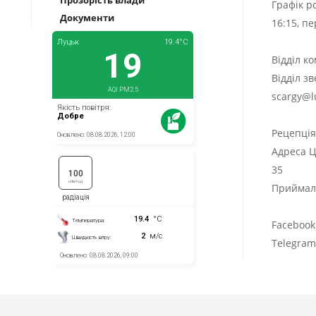
Графік р
Документи
16:15, п
Відділ к
Відділ з
scargy@l
Рецепці
Адреса Ц
35
Приймаль
Facebook
Telegra