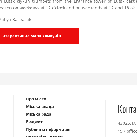
n Lutsk klykun trumpets from the Entrance tower of Lutsk castl
season on weekdays at 12 o’clock and on weekends at 12 and 18 o’cl
Yuliya Barbaruk
Інтерактивна мапа кликунів
Про місто
Конта
Міська влада
Міська рада
Бюджет
43025, м
Публічна інформація
19
/
offi
Прозорість влади