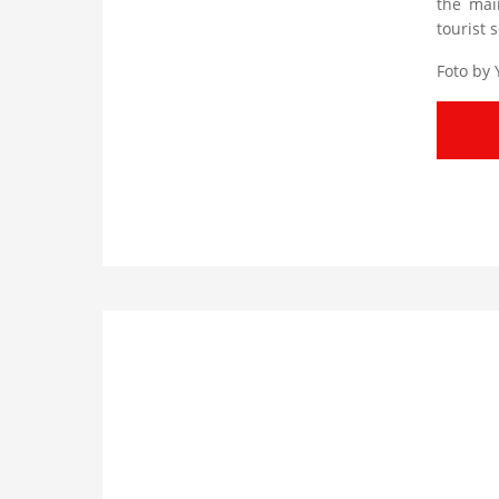
the mai
tourist 
Foto by 