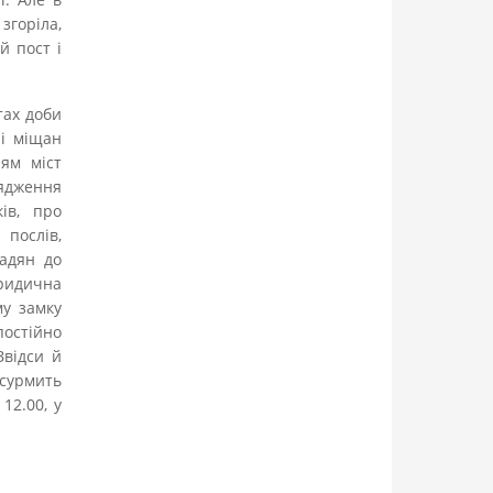
згоріла,
й пост і
тах доби
ні міщан
лям міст
рядження
ів, про
послів,
мадян до
юридична
му замку
остійно
Звідси й
 сурмить
12.00, у