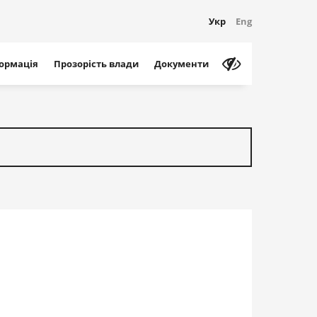
Укр
Eng
формація
Прозорість влади
Документи