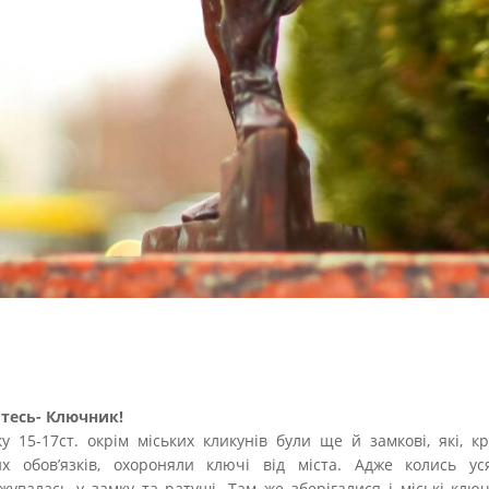
тесь- Ключник!
у 15-17ст. окрім міських кликунів були ще й замкові, які, кр
их обов’язків, охороняли ключі від міста. Адже колись ус
жувалась у замку та ратуші. Там же зберігалися і міські ключ