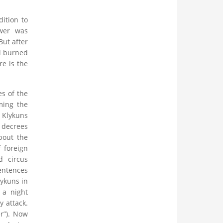
dition to
wer was
But after
ll burned
re is the
es of the
rming the
 Klykuns
 decrees
bout the
 foreign
d circus
entences
lykuns in
 a night
y attack.
er”). Now