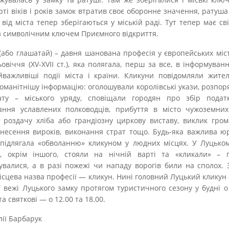
рті віків і років замок втратив своє оборонне значення, ратуша 
 від міста тепер зберігаються у міській раді. Тут тепер має сві
з символічним ключем Приємного відкриття.
(або глашатай) – давня шанована професія у європейських міс
овіччя (XV-XVIІ ст.), яка полягала, перш за все, в інформуван
важливіші події міста і країни. Кликуни повідомляли жите
оманітнішу інформацію: оголошували королівські укази, розпо
рату – міського уряду, сповіщали городян про збір податк
ння уславлених полководців, прибуття в місто чужоземних 
 роздачу хліба або грандіозну циркову виставу, виклик гро
инесення вироків, виконання страт тощо. Будь-яка важлива 
підлягала «обволанню» кликуном у людних місцях. У Луцько
и, окрім іншого, стояли на нічній варті та «кликали» – п
увалися, а в разі пожежі чи нападу ворогів били на сполох. 
ісцева назва професії — кликун. Нині головний Луцький кликун
ої вежі Луцького замку протягом туристичного сезону у будні о 
та святкові — о 12.00 та 18.00.
ії Барбарук