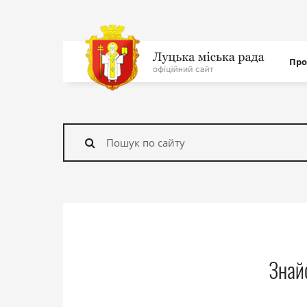
Нав
Про
с
На
головну
Знайти
Знай