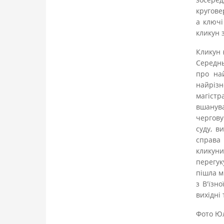
кругове
а ключі
кликун 
Кликун 
Середнь
про най
найрізн
магіст
вшанува
чергову
суду, в
справа 
кликун
перегук
пішла м
з В'їзн
вихідні 
Фото Юл