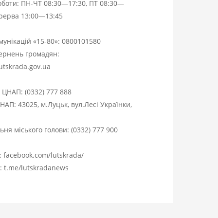
оботи: ПН-ЧТ 08:30—17:30, ПТ 08:30—
ерерва 13:00—13:45
омунікацій «15-80»:
0800101580
вернень громадян:
utskrada.gov.ua
я ЦНАП:
(0332) 777 888
НАП: 43025, м.Луцьк, вул.Лесі Українки,
ня міського голови:
(0332) 777 900
:
facebook.com/lutskrada/
m:
t.me/lutskradanews