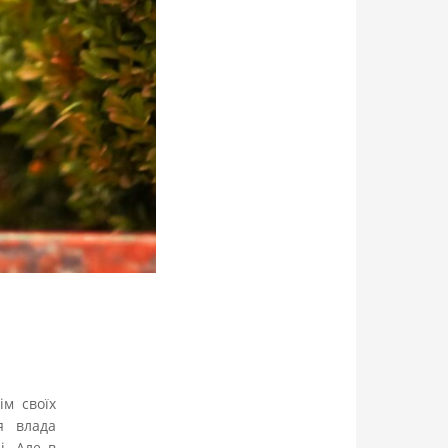
ім своїх
я влада
і. Але в