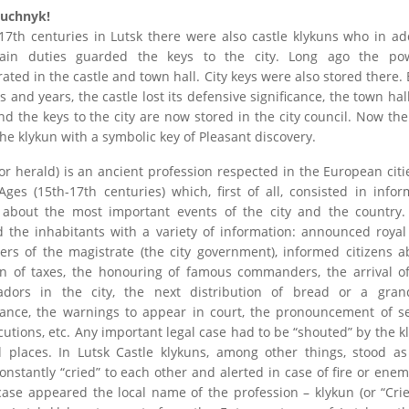
iuchnyk!
17th centuries in Lutsk there were also castle klykuns who in ad
ain duties guarded the keys to the city. Long ago the po
ated in the castle and town hall. City keys were also stored there. 
s and years, the castle lost its defensive significance, the town ha
d the keys to the city are now stored in the city council. Now the
the klykun with a symbolic key of Pleasant discovery.
or herald) is an ancient profession respected in the European citi
ges (15th-17th centuries) which, first of all, consisted in info
s about the most important events of the city and the country.
d the inhabitants with a variety of information: announced royal
ers of the magistrate (the city government), informed citizens a
ion of taxes, the honouring of famous commanders, the arrival of
dors in the city, the next distribution of bread or a gran
ance, the warnings to appear in court, the pronouncement of s
utions, etc. Any important legal case had to be “shouted” by the k
 places. In Lutsk Castle klykuns, among other things, stood as
onstantly “cried” to each other and alerted in case of fire or enem
case appeared the local name of the profession – klykun (or “Cri