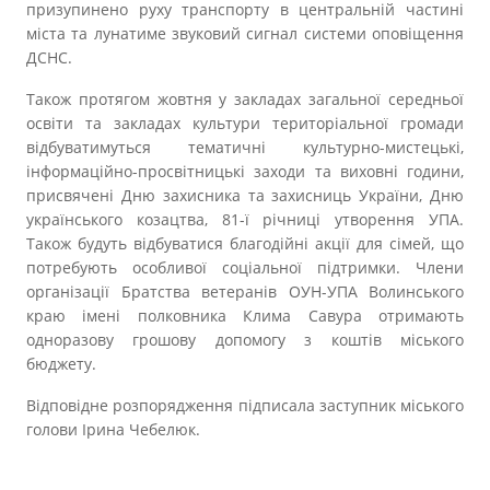
призупинено руху транспорту в центральній частині
Прозорість влади
міста та лунатиме звуковий сигнал системи оповіщення
ДСНС.
Документи
Також протягом жовтня у закладах загальної середньої
освіти та закладах культури територіальної громади
відбуватимуться тематичні культурно-мистецькі,
інформаційно-просвітницькі заходи та виховні години,
присвячені Дню захисника та захисниць України, Дню
українського козацтва, 81-ї річниці утворення УПА.
Також будуть відбуватися благодійні акції для сімей, що
потребують особливої соціальної підтримки. Члени
організації Братства ветеранів ОУН-УПА Волинського
краю імені полковника Клима Савура отримають
одноразову грошову допомогу з коштів міського
бюджету.
Відповідне розпорядження підписала заступник міського
голови Ірина Чебелюк.