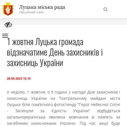
На
Знайти
головну
1 жовтня Луцька громада
відзначатиме День захисників і
Навігація
Про місто
сайту
захисниць України
Міська влада
28.09.2023 15:15
Міська рада
У неділю, 1 жовтня, о 9 годині з нагоди Дня захисників і
захисниць України на Театральному майдані міста
Бюджет
Луцька біля пам’ятного фотостенду “Герої Небесної Сотні
- Загинули за Єдність України” відбудеться
Публічна інформація
загальноукраїнська хвилина мовчання в памʼять за
загиблими захисниками України. Під час акції буде