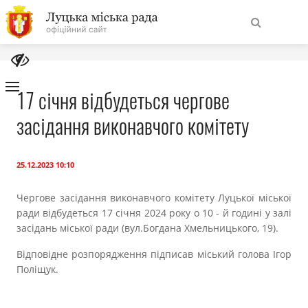
На
Знайти
головну
17 січня відбудеться чергове
засідання виконавчого комітету
Навігація
Про місто
сайту
Міська влада
25.12.2023 10:10
Чергове засідання виконавчого комітету Луцької міської
Міська рада
ради відбудеться 17 січня 2024 року о 10 - й годині у залі
засідань міської ради (вул.Богдана Хмельницького, 19).
Бюджет
Відповідне розпорядження підписав міський голова Ігор
Поліщук.
Публічна інформація