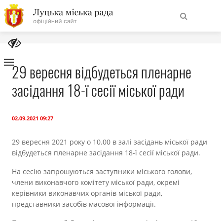
На
Знайти
головну
29 вересня відбудеться пленарне
засідання 18-ї сесії міської ради
Навігація
Про місто
сайту
Міська влада
02.09.2021 09:27
29 вересня 2021 року о 10.00 в залі засідань міської ради
Міська рада
відбудеться пленарне засідання 18-ї сесії міської ради.
На сесію запрошуються заступники міського голови,
Бюджет
члени виконавчого комітету міської ради, окремі
керівники виконавчих органів міської ради,
Публічна інформація
представники засобів масової інформації.