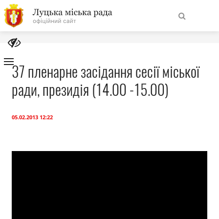
На
Знайти
головну
37 пленарне засідання сесії міської
ради, президія (14.00 -15.00)
Навігація
Про місто
сайту
Міська влада
05.02.2013 12:22
Міська рада
Бюджет
Публічна інформація