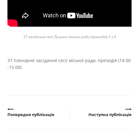
Прозорість влади
Документи
37 засідання сесії Луцької міської ради (президія) 5 з 9
37 пленарне засідання сесії міської ради, президія (14.00
-15.00)
Попередня публікація
Наступна публікація