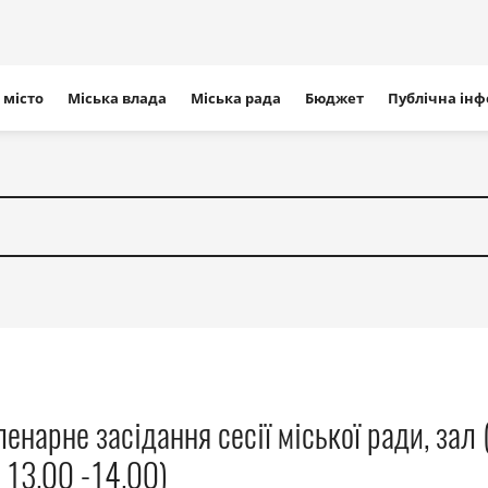
ігація
 місто
Міська влада
Міська рада
Бюджет
Публічна ін
айту
енарне засідання сесії міської ради, зал 
 13.00 -14.00)