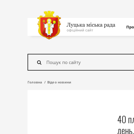
Нав
Про
с
На
головну
Знайти
Головна
Відео новини
40 пл
день,