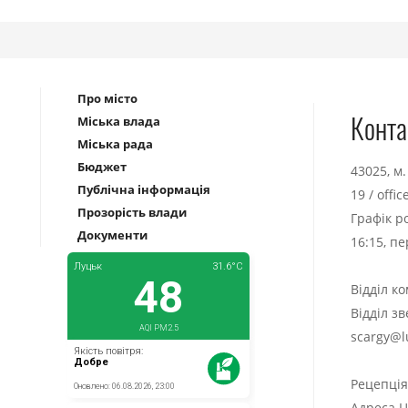
Про місто
Конта
Міська влада
Міська рада
Бюджет
43025, м
Публічна інформація
19
/
offi
Прозорість влади
Графік р
Документи
16:15, п
Відділ к
Відділ з
scargy@l
Рецепці
Адреса Ц