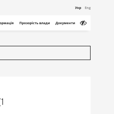
Укр
Eng
формація
Прозорість влади
Документи
(1