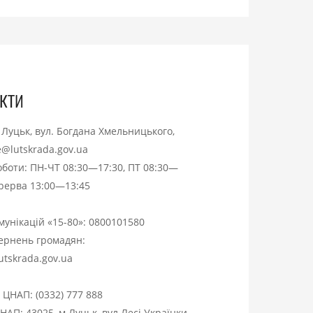
кти
. Луцьк, вул. Богдана Хмельницького,
ce@lutskrada.gov.ua
оботи: ПН-ЧТ 08:30—17:30, ПТ 08:30—
ерерва 13:00—13:45
омунікацій «15-80»:
0800101580
вернень громадян:
utskrada.gov.ua
я ЦНАП:
(0332) 777 888
НАП: 43025, м.Луцьк, вул.Лесі Українки,