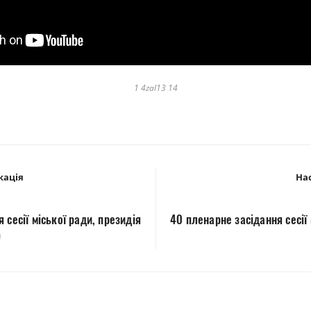
1 4zal13 14
кація
Нас
 сесії міської ради, президія
40 пленарне засідання сесії 
)