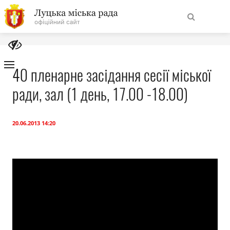
На
Знайти
головну
40 пленарне засідання сесії міської
ради, зал (1 день, 17.00 -18.00)
Навігація
Про місто
сайту
Міська влада
20.06.2013 14:20
Міська рада
Бюджет
Публічна інформація