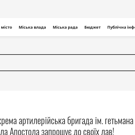
ігація
 місто
Міська влада
Міська рада
Бюджет
Публічна ін
айту
крема артилерійська бригада ім. гетьмана
ла Апостола запрошує до своїх лав!