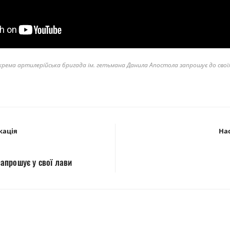
крема артилерійська бригада ім. гетьмана Данила Апостола запрошує до своїх
кація
Нас
апрошує у свої лави