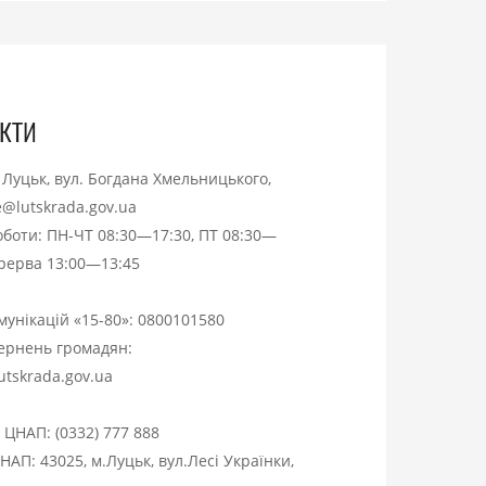
кти
. Луцьк, вул. Богдана Хмельницького,
ce@lutskrada.gov.ua
оботи: ПН-ЧТ 08:30—17:30, ПТ 08:30—
ерерва 13:00—13:45
омунікацій «15-80»:
0800101580
вернень громадян:
utskrada.gov.ua
я ЦНАП:
(0332) 777 888
НАП: 43025, м.Луцьк, вул.Лесі Українки,