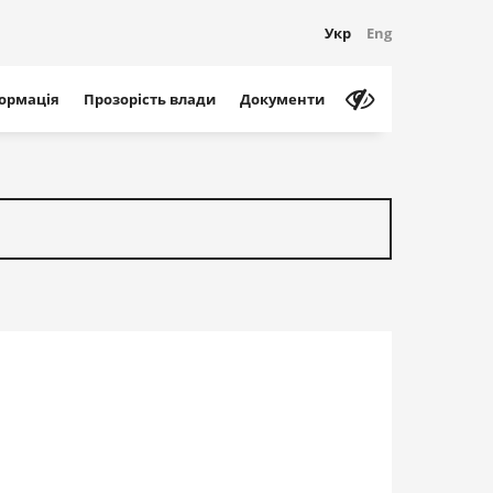
Укр
Eng
формація
Прозорість влади
Документи