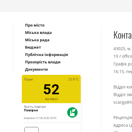
Про місто
Конта
Міська влада
Міська рада
Бюджет
43025, м
Публічна інформація
19
/
offi
Прозорість влади
Графік р
Документи
16:15, п
Відділ к
Відділ з
scargy@l
Рецепці
Адреса Ц