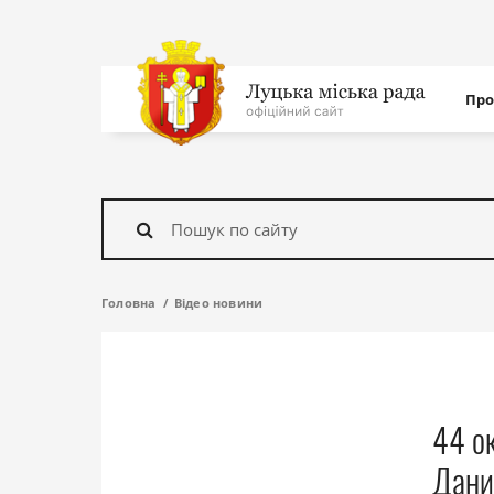
Нав
Про
с
На
головну
Знайти
Головна
Відео новини
44 о
Дани