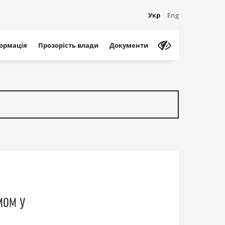
Укр
Eng
формація
Прозорість влади
Документи
мом у