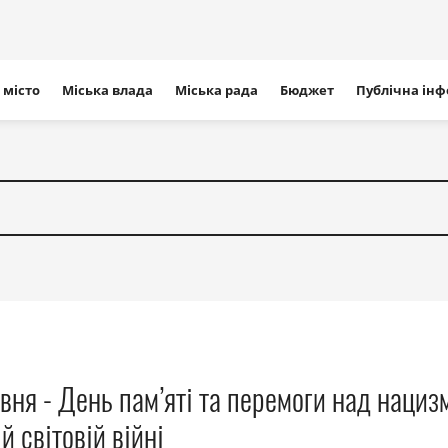
ігація
 місто
Міська влада
Міська рада
Бюджет
Публічна ін
айту
вня - День пам’яті та перемоги над нациз
й світовій війні