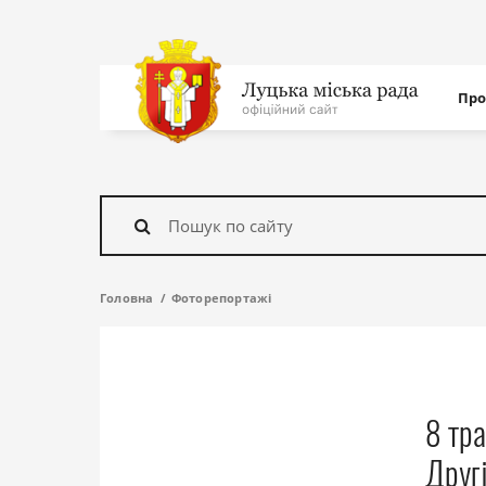
Нав
Про
с
На
головну
Знайти
Головна
Фоторепортажі
8 тра
Другі