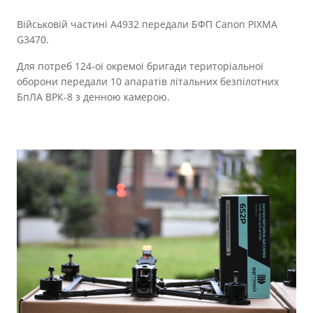
Військовій частині А4932 передали БФП Canon PIXMA
G3470.
Для потреб 124-ої окремої бригади територіальної
оборони передали 10 апаратів літальних безпілотних
БпЛА ВРК-8 з денною камерою.