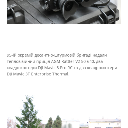
95-ій окремій десантно-штурмовій бригаді надали
тепловізійний приціл AGM Rattler V2 50-640, два
квадрокоптери DJI Mavic 3 Pro RC та два квадрокоптери
DJI Mavic 3T Enterprise Thermal.