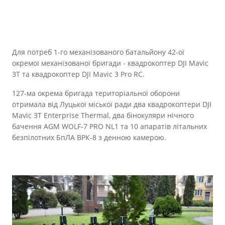
Для потреб 1-го механізованого батальйону 42-ої
окремої механізованої бригади - квадрокоптер DJI Mavic
3T та квадрокоптер DJI Mavic 3 Pro RC.
127-ма окрема бригада територіальної оборони
отримала від Луцької міської ради два квадрокоптери DJI
Mavic 3T Enterprise Thermal, два бінокуляри нічного
бачення AGM WOLF-7 PRO NL1 та 10 апаратів літальних
безпілотних БпЛА ВРК-8 з денною камерою.