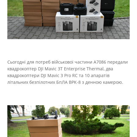
Прозорість влади
Документи
Сьогодні для потреб військової частини А7086 передали
квадрокоптер DJI Mavic 3T Enterprise Thermal, два
квадрокоптери DJI Mavic 3 Pro RC та 10 апаратів
літальних безпілотних БпЛА ВРК-8 з денною камерою.