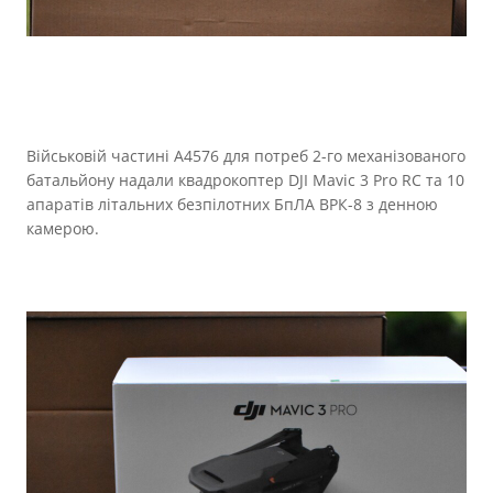
Військовій частині А4576 для потреб 2-го механізованого
батальйону надали квадрокоптер DJI Mavic 3 Pro RC та 10
апаратів літальних безпілотних БпЛА ВРК-8 з денною
камерою.