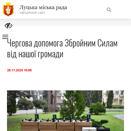
На
Знайти
головну
Чергова допомога Збройним Силам
від нашої громади
Навігація
Про місто
сайту
Міська влада
28.11.2024 16:08
Міська рада
Бюджет
Публічна інформація