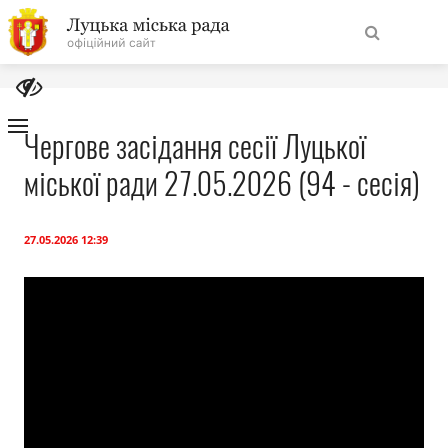
На
Знайти
головну
Чергове засідання сесії Луцької
міської ради 27.05.2026 (94 - сесія)
Навігація
Про місто
сайту
Міська влада
27.05.2026 12:39
Міська рада
Бюджет
Публічна інформація