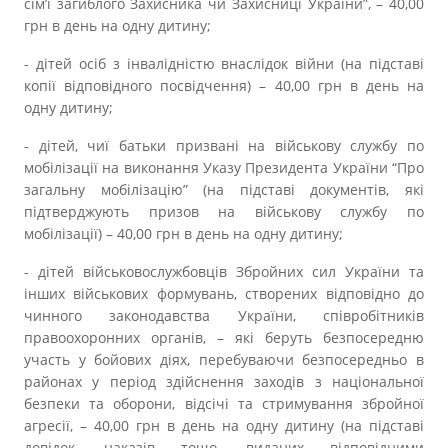
сім’ї загиблого Захисника чи Захисниці України”, – 40,00
грн в день на одну дитину;
- дітей осіб з інвалідністю внаслідок війни (на підставі
копії відповідного посвідчення) – 40,00 грн в день на
одну дитину;
- дітей, чиї батьки призвані на військову службу по
мобілізації на виконання Указу Президента України “Про
загальну мобілізацію” (на підставі документів, які
підтверджують призов на військову службу по
мобілізації) – 40,00 грн в день на одну дитину;
- дітей військовослужбовців Збройних сил України та
інших військових формувань, створених відповідно до
чинного законодавства України, співробітників
правоохоронних органів, – які беруть безпосередню
участь у бойових діях, перебуваючи безпосередньо в
районах у період здійснення заходів з національної
безпеки та оборони, відсічі та стримування збройної
агресії, – 40,00 грн в день на одну дитину (на підставі
довідок, наказів тощо, виданих відповідними