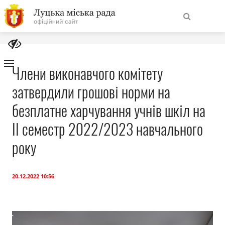
На
Знайти
головну
Члени виконавчого комітету
затвердили грошові норми на
Навігація
Про місто
сайту
безплатне харчування учнів шкіл на
Міська влада
ІІ семестр 2022/2023 навчального
року
Міська рада
Бюджет
20.12.2022 10:56
Публічна інформація