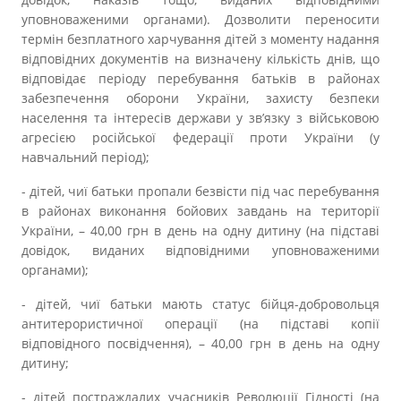
уповноваженими органами). Дозволити переносити
термін безплатного харчування дітей з моменту надання
відповідних документів на визначену кількість днів, що
відповідає періоду перебування батьків в районах
забезпечення оборони України, захисту безпеки
населення та інтересів держави у зв’язку з військовою
агресією російської федерації проти України (у
навчальний період);
- дітей, чиї батьки пропали безвісти під час перебування
в районах виконання бойових завдань на території
України, – 40,00 грн в день на одну дитину (на підставі
довідок, виданих відповідними уповноваженими
органами);
- дітей, чиї батьки мають статус бійця-добровольця
антитерористичної операції (на підставі копії
відповідного посвідчення), – 40,00 грн в день на одну
дитину;
- дітей постраждалих учасників Революції Гідності (на