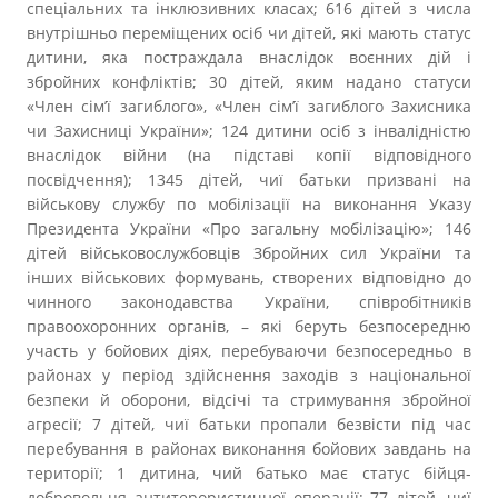
спеціальних та інклюзивних класах; 616 дітей з числа
внутрішньо переміщених осіб чи дітей, які мають статус
дитини, яка постраждала внаслідок воєнних дій і
збройних конфліктів; 30 дітей, яким надано статуси
«Член сім’ї загиблого», «Член сім’ї загиблого Захисника
чи Захисниці України»; 124 дитини осіб з інвалідністю
внаслідок війни (на підставі копії відповідного
посвідчення); 1345 дітей, чиї батьки призвані на
військову службу по мобілізації на виконання Указу
Президента України «Про загальну мобілізацію»; 146
дітей військовослужбовців Збройних сил України та
інших військових формувань, створених відповідно до
чинного законодавства України, співробітників
правоохоронних органів, – які беруть безпосередню
участь у бойових діях, перебуваючи безпосередньо в
районах у період здійснення заходів з національної
безпеки й оборони, відсічі та стримування збройної
агресії; 7 дітей, чиї батьки пропали безвісти під час
перебування в районах виконання бойових завдань на
території; 1 дитина, чий батько має статус бійця-
добровольця антитерористичної операції; 77 дітей, чиї