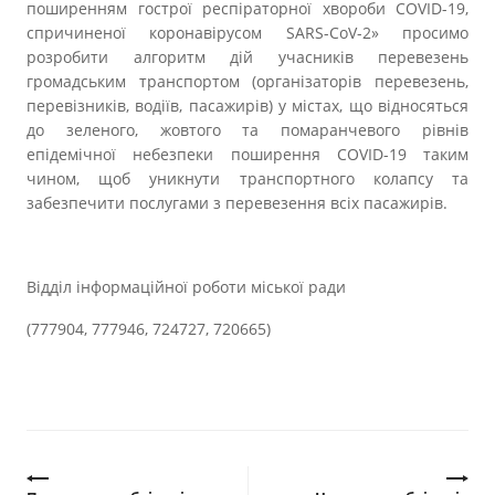
поширенням гострої респіраторної хвороби COVID-19,
спричиненої коронавірусом SARS-CoV-2» просимо
розробити алгоритм дій учасників перевезень
громадським транспортом (організаторів перевезень,
перевізників, водіїв, пасажирів) у містах, що відносяться
до зеленого, жовтого та помаранчевого рівнів
епідемічної небезпеки поширення COVID-19 таким
чином, щоб уникнути транспортного колапсу та
забезпечити послугами з перевезення всіх пасажирів.
Відділ інформаційної роботи міської ради
(777904, 777946, 724727, 720665)