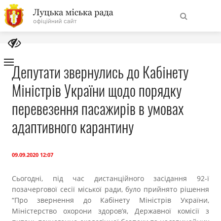
На
Знайти
головну
Депутати звернулись до Кабінету
Міністрів України щодо порядку
Навігація
Про місто
сайту
перевезення пасажирів в умовах
Міська влада
адаптивного карантину
Міська рада
09.09.2020 12:07
Бюджет
Сьогодні, під час дистанційного засідання 92-ї
позачергової сесії міської ради, було прийнято рішення
Публічна інформація
“Про звернення до Кабінету Міністрів України,
Міністерство охорони здоров’я, Державної комісії з