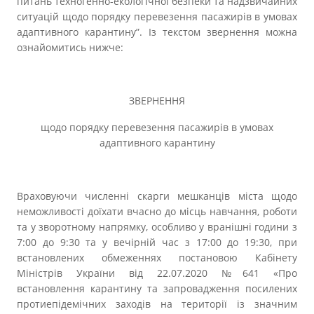
питань техногенно-екологічної безпеки та надзвичайних
Прозорість влади
ситуацій щодо порядку перевезення пасажирів в умовах
адаптивного карантину”. Із текстом звернення можна
Документи
ознайомитись нижче:
ЗВЕРНЕННЯ
щодо порядку перевезення пасажирів в умовах
адаптивного карантину
Враховуючи численні скарги мешканців міста щодо
неможливості доїхати вчасно до місць навчання, роботи
та у зворотному напрямку, особливо у вранішні години з
7:00 до 9:30 та у вечірній час з 17:00 до 19:30, при
встановлених обмеженнях постановою Кабінету
Міністрів України від 22.07.2020 №641 «Про
встановлення карантину та запровадження посилених
протиепідемічних заходів на території із значним