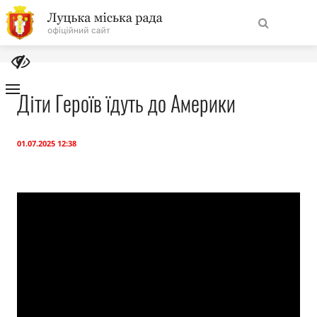
На
Знайти
головну
Діти Героїв їдуть до Америки
Навігація
Про місто
сайту
01.07.2025 12:38
Міська влада
Міська рада
Бюджет
Публічна інформація