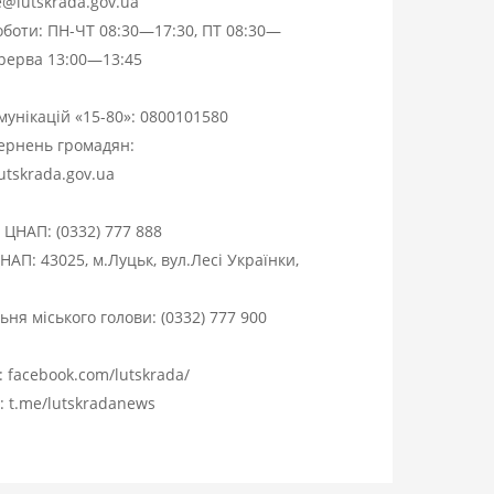
ce@lutskrada.gov.ua
оботи: ПН-ЧТ 08:30—17:30, ПТ 08:30—
ерерва 13:00—13:45
омунікацій «15-80»:
0800101580
вернень громадян:
utskrada.gov.ua
я ЦНАП:
(0332) 777 888
НАП: 43025, м.Луцьк, вул.Лесі Українки,
ня міського голови:
(0332) 777 900
:
facebook.com/lutskrada/
m:
t.me/lutskradanews