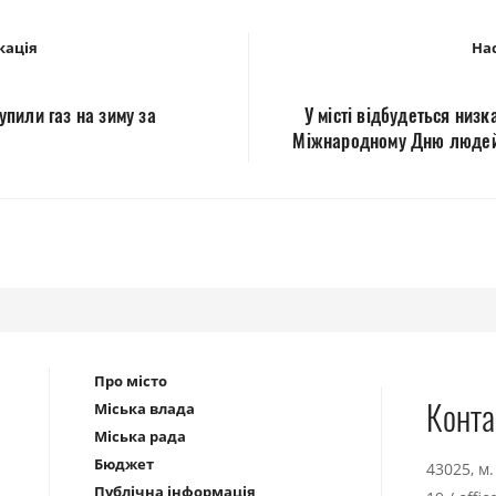
кація
Нас
пили газ на зиму за
У місті відбудеться низк
Міжнародному Дню людей 
Про місто
Конта
Міська влада
Міська рада
Бюджет
43025, м
Публічна інформація