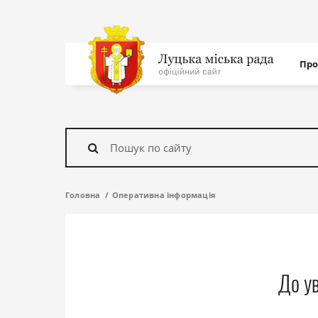
Нав
Про
с
На
головну
Знайти
Головна
Оперативна інформація
До у