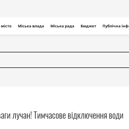
ігація
 місто
Міська влада
Міська рада
Бюджет
Публічна ін
айту
ваги лучан! Тимчасове відключення води