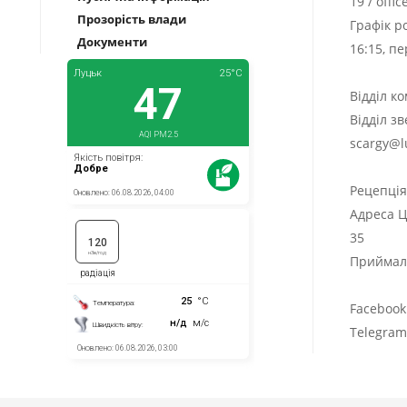
19
/
offi
Прозорість влади
Графік р
Документи
16:15, п
Відділ к
Відділ з
scargy@l
Рецепці
Адреса Ц
35
Приймаль
Facebook
Telegra