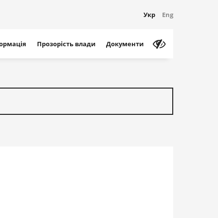
Укр
Eng
формація
Прозорість влади
Документи