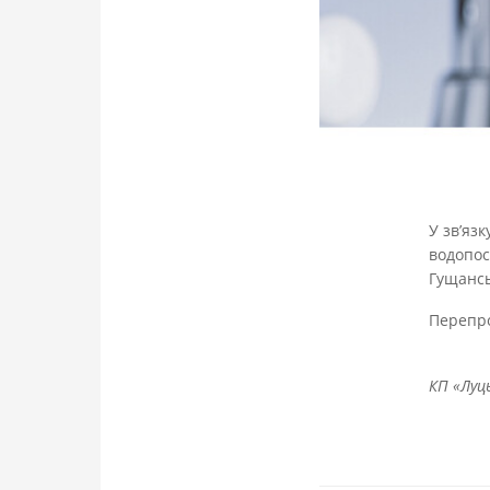
У зв’язк
водопос
Гущансь
Перепро
КП «Луц