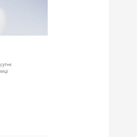
дсутнє
лиці