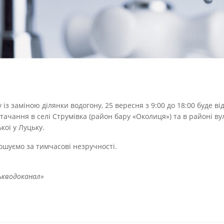
у із заміною ділянки водогону, 25 вересня з 9:00 до 18:00 буде ві
тачання в селі Струмівка (район бару «Околиця») та в районі ву
кої у Луцьку.
шуємо за тимчасові незручності.
ькводоканал»