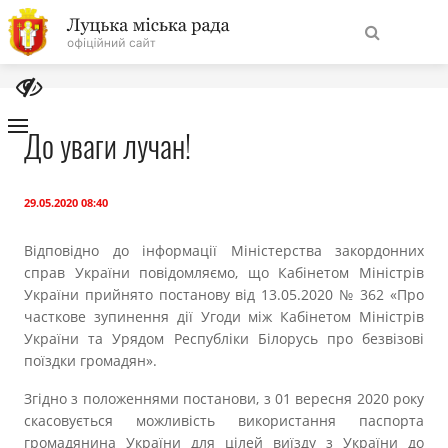
На
Знайти
головну
До уваги лучан!
Навігація
Про місто
сайту
29.05.2020 08:40
Міська влада
Відповідно до інформації Міністерства закордонних
справ України повідомляємо, що Кабінетом Міністрів
України прийнято постанову від 13.05.2020 № 362 «Про
Міська рада
часткове зупинення дії Угоди між Кабінетом Міністрів
України та Урядом Республіки Білорусь про безвізові
Бюджет
поїздки громадян».
Згідно з положеннями постанови, з 01 вересня 2020 року
Публічна інформація
скасовується можливість використання паспорта
громадянина України для цілей виїзду з України до