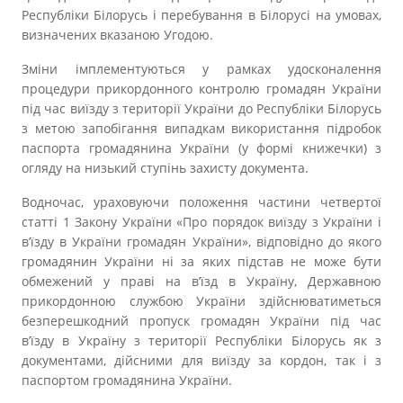
Прозорість влади
Республіки Білорусь і перебування в Білорусі на умовах,
визначених вказаною Угодою.
Документи
Зміни імплементуються у рамках удосконалення
процедури прикордонного контролю громадян України
під час виїзду з території України до Республіки Білорусь
з метою запобігання випадкам використання підробок
паспорта громадянина України (у формі книжечки) з
огляду на низький ступінь захисту документа.
Водночас, ураховуючи положення частини четвертої
статті 1 Закону України «Про порядок виїзду з України і
в’їзду в України громадян України», відповідно до якого
громадянин України ні за яких підстав не може бути
обмежений у праві на в’їзд в Україну, Державною
прикордонною службою України здійснюватиметься
безперешкодний пропуск громадян України під час
в’їзду в Україну з території Республіки Білорусь як з
документами, дійсними для виїзду за кордон, так і з
паспортом громадянина України.