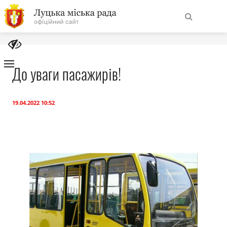
На
Знайти
головну
До уваги пасажирів!
Навігація
Про місто
сайту
19.04.2022 10:52
Міська влада
Міська рада
Бюджет
Публічна інформація