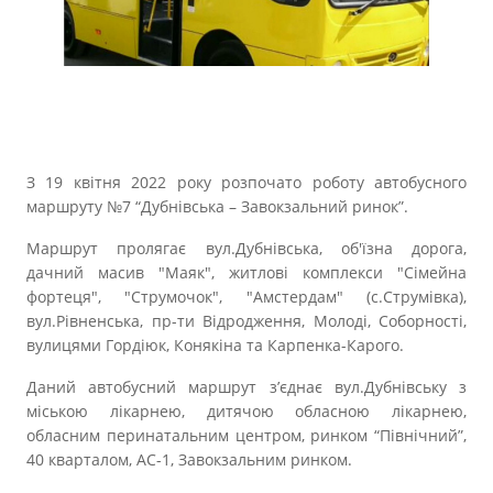
Прозорість влади
Документи
З 19 квітня 2022 року розпочато роботу автобусного
маршруту №7 “Дубнівська – Завокзальний ринок”.
Маршрут пролягає вул.Дубнівська, об'їзна дорога,
дачний масив "Маяк", житлові комплекси "Сімейна
фортеця", "Струмочок", "Амстердам" (с.Струмівка),
вул.Рівненська, пр-ти Відродження, Молоді, Соборності,
вулицями Гордіюк, Конякіна та Карпенка-Карого.
Даний автобусний маршрут з’єднає вул.Дубнівську з
міською лікарнею, дитячою обласною лікарнею,
обласним перинатальним центром, ринком “Північний”,
40 кварталом, АС-1, Завокзальним ринком.