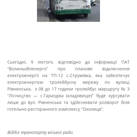
Прозорість влади
Документи
Сьогодні, 9 лютого, відповідно до інформації ПАТ
“Волиньобленерго” про планове відключення
електроенергії на ТП-12 с.Струмівка, яка забезпечує
електроенергією тролейбусну мережу по вулиці
Рівненська, з 08 до 17 години тролейбус маршруту № 3
“Лісництво — с.Гаразджа (кладовище)” буде курсувати
лише до вул. Рівненська та здійснювати розворот біля
готельно-ресторанного комплексу “Околиця”.
Відділ транспорту міської ради