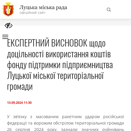
На
Знайти
головну
ЕКСПЕРТНИЙ ВИСНОВОК щодо
доцільності використання коштів
Навігація
Про місто
сайту
фонду підтримки підприємництва
Міська влада
Луцької міської територіальної
громади
Міська рада
Бюджет
13.09.2024 11:30
У зв’язку з масованим ракетним ударом російської
Публічна інформація
федерації та ворожим обстрілом територіальної громади
26 серпня 2024 року, зазнали значних руйнувань