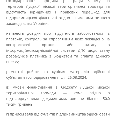
господарювання; офіційна реєстрація бізнесу на
території Луцької міської територіальної громади та
відсутність юридичних і правових перешкод для
підприємницької діяльності згідно з вимогами чинного
законодавства України;
наявність довідки про відсутність заборгованості з
платежів, контроль за справлянням яких покладено на
контролюючі органи, або витягу з
інформаційнокомунікаційної системи ДПС щодо стану
розрахунків платника з бюджетом та сплати єдиного
внеску;
ремонтні роботи та купівля матеріалів здійснені
суб’єктами господарювання після 26.08.2024;
в) умови фінансування з бюджету Луцької міської
територіальної громади — сума згідно з
підтверджуючими документами, але не більше 50,0
тисяч гривень.
г) прийом заяв від суб’єктів підприємництва здійснювати