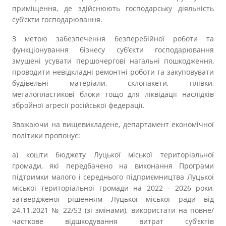
Прозорість влади
приміщення, де здійснюють господарську діяльність
суб’єкти господарювання.
Документи
З метою забезпечення безперебійної роботи та
функціонування бізнесу суб’єкти господарювання
змушені усувати першочергові нагальні пошкодження,
проводити невідкладні ремонтні роботи та закуповувати
будівельні матеріали, склопакети, плівки,
металопластикові блоки тощо для ліквідації наслідків
збройної агресії російської федерації.
Зважаючи на вищевикладене, департамент економічної
політики пропонує:
а) кошти бюджету Луцької міської територіальної
громади, які передбачено на виконання Програми
підтримки малого і середнього підприємництва Луцької
міської територіальної громади на 2022 - 2026 роки,
затвердженої рішенням Луцької міської ради від
24.11.2021 № 22/53 (зі змінами), використати на повне/
часткове відшкодування витрат суб’єктів