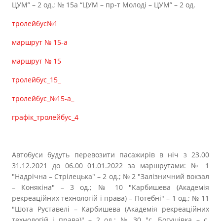
Прозорість влади
ЦУМ” – 2 од.; № 15а “ЦУМ – пр-т Молоді – ЦУМ” – 2 од.
тролейбус№1
Документи
маршрут № 15-а
маршрут № 15
тролейбус_15_
тролейбус_№15-а_
графік_тролейбус_4
Автобуси будуть перевозити пасажирів в ніч з 23.00
31.12.2021 до 06.00 01.01.2022 за маршрутами: № 1
"Надрічна – Стрілецька" – 2 од.; № 2 "Залізничний вокзал
– Конякіна" – 3 од.; № 10 "Карбишева (Академія
рекреаційних технологій і права) – Потебні" – 1 од.; № 11
"Шота Руставелі – Карбишева (Академія рекреаційних
технологій і права)" – 2 од.; № 30 "с. Богушівка – с.