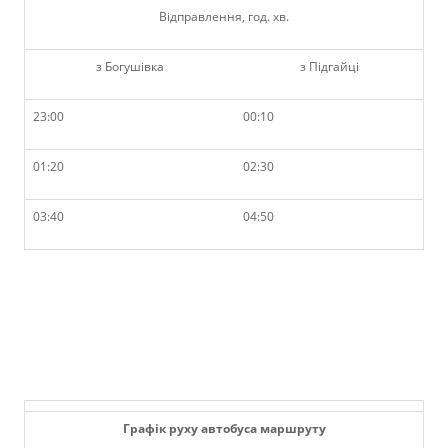
Відправлення, год. хв.
з Богушівка
з Підгайці
23:00
00:10
01:20
02:30
03:40
04:50
Графік руху автобуса маршруту