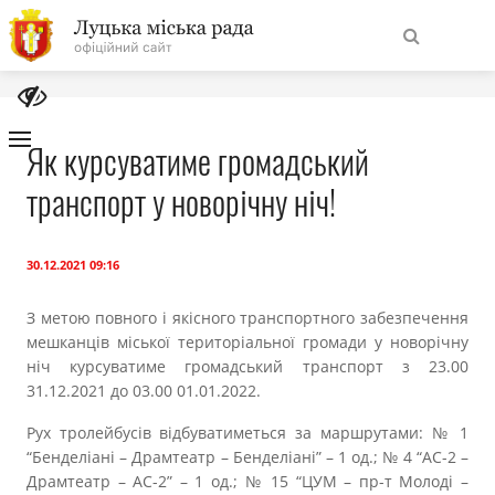
На
Знайти
головну
Як курсуватиме громадський
транспорт у новорічну ніч!
Навігація
Про місто
сайту
Міська влада
30.12.2021 09:16
З метою повного і якісного транспортного забезпечення
Міська рада
мешканців міської територіальної громади у новорічну
ніч курсуватиме громадський транспорт з 23.00
Бюджет
31.12.2021 до 03.00 01.01.2022.
Рух тролейбусів відбуватиметься за маршрутами: № 1
Публічна інформація
“Бенделіані – Драмтеатр – Бенделіані” – 1 од.; № 4 “АС-2 –
Драмтеатр – АС-2” – 1 од.; № 15 “ЦУМ – пр-т Молоді –