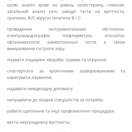
крові, аналіз крові на рівень холестерину, глюкози,
загальний аналіз сечі, швидкі тести на вагітність,
тропонін, ВІЛ, вірусні гепатити В і С;
проведення інструментальних обстежень:
електрокардіографія, пікфлоуметрія, отоскопія,
офтальмоскопія, камертональні тести, а також
вимірювання гостроти зору;
лікувати поширені хвороби, травми та отруєння;
спостерігати за хронічними захворюваннями та
коригувати лікування;
надавати невідкладну допомогу;
направляти до лікарів-спеціалістів за потреби;
робити щеплення та інші профілактичні процедури;
вести неускладнену вагітність;