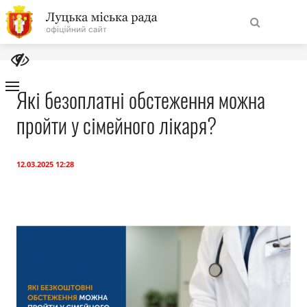
На
Знайти
головну
Які безоплатні обстеження можна
пройти у сімейного лікаря?
Навігація
Про місто
сайту
Міська влада
12.03.2025 12:28
Міська рада
Бюджет
Публічна інформація