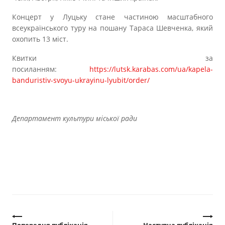
Концерт у Луцьку стане частиною масштабного
всеукраїнського туру на пошану Тараса Шевченка, який
охопить 13 міст.
Квитки за
посиланням:
https://lutsk.karabas.com/ua/kapela-
banduristiv-svoyu-ukrayinu-lyubit/order/
Департамент культури міської ради
Попередня публікація
Наступна публікація