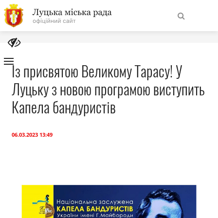
На
Знайти
головну
Із присвятою Великому Тарасу! У
Луцьку з новою програмою виступить
Навігація
Про місто
сайту
Капела бандуристів
Міська влада
06.03.2023 13:49
Міська рада
Бюджет
Публічна інформація