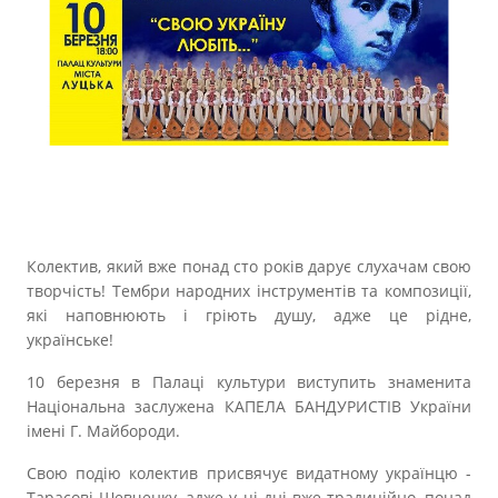
Прозорість влади
Документи
Колектив, який вже понад сто років дарує слухачам свою
творчість! Тембри народних інструментів та композиції,
які наповнюють і гріють душу, адже це рідне,
українське!
10 березня в Палаці культури виступить знаменита
Національна заслужена КАПЕЛА БАНДУРИСТІВ України
імені Г. Майбороди.
Свою подію колектив присвячує видатному українцю -
Тарасові Шевченку, адже у ці дні вже традиційно, понад