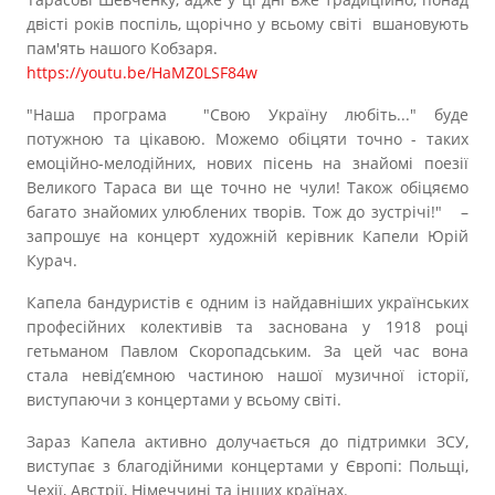
двісті років поспіль, щорічно у всьому світі вшановують
пам'ять нашого Кобзаря.
https://youtu.be/HaMZ0LSF84w
"Наша програма "Свою Україну любіть..." буде
потужною та цікавою. Можемо обіцяти точно - таких
емоційно-мелодійних, нових пісень на знайомі поезії
Великого Тараса ви ще точно не чули! Також обіцяємо
багато знайомих улюблених творів. Тож до зустрічі!" –
запрошує на концерт художній керівник Капели Юрій
Курач.
Капела бандуристів є одним із найдавніших українських
професійних колективів та заснована у 1918 році
гетьманом Павлом Скоропадським. За цей час вона
стала невід’ємною частиною нашої музичної історії,
виступаючи з концертами у всьому світі.
Зараз Капела активно долучається до підтримки ЗСУ,
виступає з благодійними концертами у Європі: Польщі,
Чехії, Австрії, Німеччині та інших країнах.