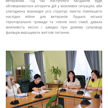
ветеранам. Під час наступного засідання буде
обговорюватися алгоритм дій у можливих ситуаціях, аби
злагоджена взаємодія усіх структур змогла пом’якшити
наслідки війни для ветеранів Луцької міської
територіальної громади та членів їхніх сімей, давала
можливість якісно і швидко при дієвому супроводі
фахівців вирішувати життєві питання.