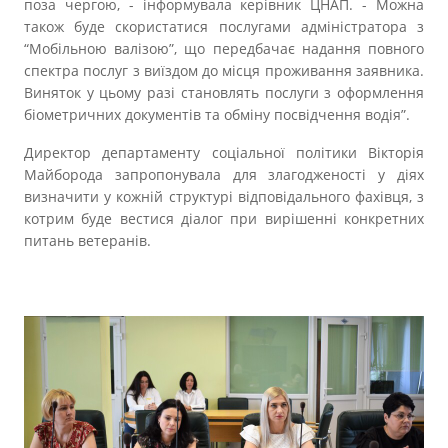
поза чергою, - інформувала керівник ЦНАП. - Можна
також буде скористатися послугами адміністратора з
“Мобільною валізою”, що передбачає надання повного
спектра послуг з виїздом до місця проживання заявника.
Виняток у цьому разі становлять послуги з оформлення
біометричних документів та обміну посвідчення водія”.
Директор департаменту соціальної політики Вікторія
Майборода запропонувала для злагодженості у діях
визначити у кожній структурі відповідального фахівця, з
котрим буде вестися діалог при вирішенні конкретних
питань ветеранів.