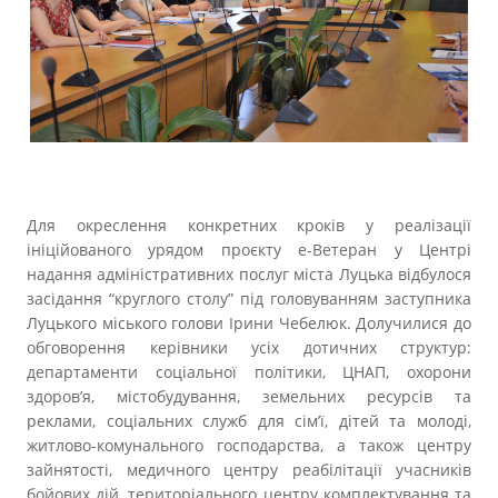
Прозорість влади
Документи
Для окреслення конкретних кроків у реалізації
ініційованого урядом проєкту е-Ветеран у Центрі
надання адміністративних послуг міста Луцька відбулося
засідання “круглого столу” під головуванням заступника
Луцького міського голови Ірини Чебелюк. Долучилися до
обговорення керівники усіх дотичних структур:
департаменти соціальної політики, ЦНАП, охорони
здоров’я, містобудування, земельних ресурсів та
реклами, соціальних служб для сім’ї, дітей та молоді,
житлово-комунального господарства, а також центру
зайнятості, медичного центру реабілітації учасників
бойових дій, територіального центру комплектування та