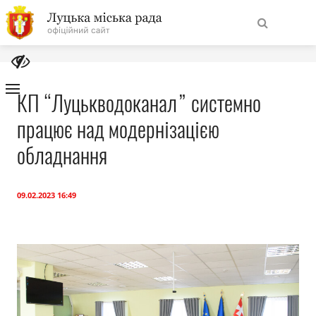
На
Знайти
головну
КП “Луцькводоканал” системно
працює над модернізацією
Навігація
Про місто
сайту
обладнання
Міська влада
09.02.2023 16:49
Міська рада
Бюджет
Публічна інформація