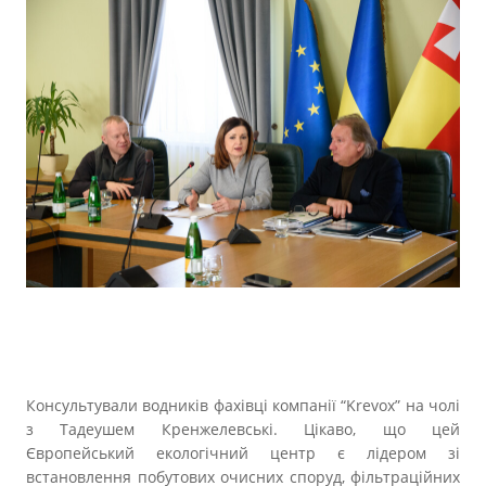
Консультували водників фахівці компанії “Krevox” на чолі
з Тадеушем Кренжелевські. Цікаво, що цей
Європейський екологічний центр є лідером зі
встановлення побутових очисних споруд, фільтраційних