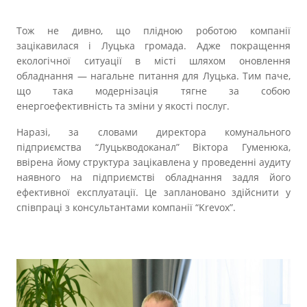
Тож не дивно, що плідною роботою компанії
зацікавилася і Луцька громада. Адже покращення
екологічної ситуації в місті шляхом оновлення
обладнання — нагальне питання для Луцька. Тим паче,
що така модернізація тягне за собою
енергоефективність та зміни у якості послуг.
Наразі, за словами директора комунального
підприємства “Луцькводоканал” Віктора Гуменюка,
ввірена йому структура зацікавлена у проведенні аудиту
наявного на підприємстві обладнання задля його
ефективної експлуатації. Це заплановано здійснити у
співпраці з консультантами компанії “Krevox”.