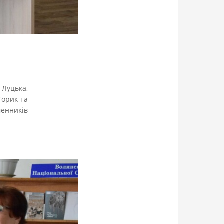
 Луцька,
Горик та
менників