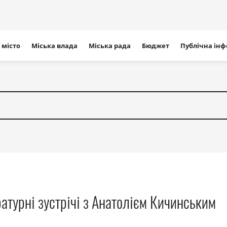
ігація
 місто
Міська влада
Міська рада
Бюджет
Публічна ін
айту
ратурні зустрічі з Анатолієм Кичинським