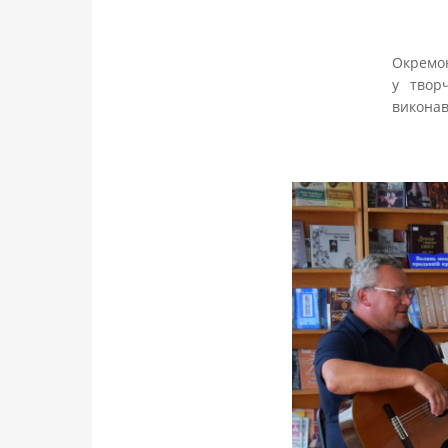
Окремою
у твор
виконав