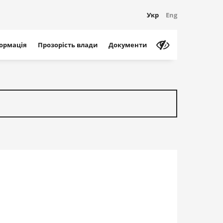
Укр
Eng
формація
Прозорість влади
Документи