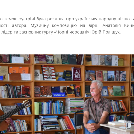
 темою зустрічі була розмова про українську народну пісню та
чості автора. Музичну композицію на вірші Анатолія Кичи
 лідер та засновник гурту «Чорні черешні» Юрій Поліщук.