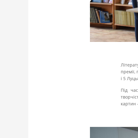
Літерат
премії, 
і 5 Луц
Під ча
творчіс
картин 