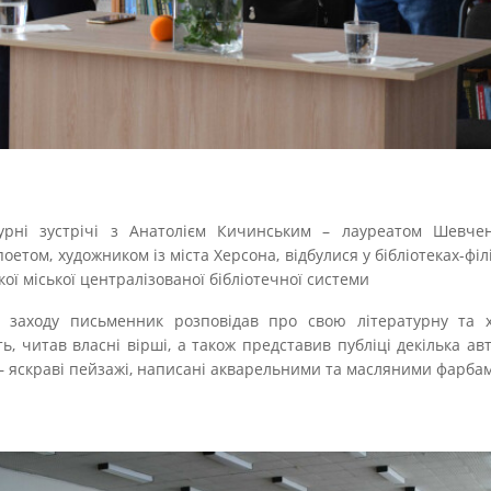
урні зустрічі з Анатолієм Кичинським – лауреатом Шевченк
поетом, художником із міста Херсона, відбулися у бібліотеках-філ
ької міської централізованої бібліотечної системи
с заходу письменник розповідав про свою літературну та 
ть, читав власні вірші, а також представив публіці декілька ав
– яскраві пейзажі, написані акварельними та масляними фарба