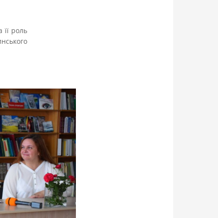
 її роль
нського