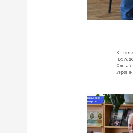
В літер
громадс
Ольга Л
України