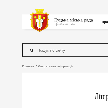
Нав
Про
с
На
головну
Знайти
Головна
Оперативна інформація
Літе