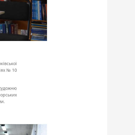
івської
іях № 10
художню
торських
ми.