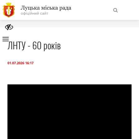
На
Знайти
головну
ЛНТУ - 60 років
Навігація
Про місто
сайту
01.07.2026 16:17
Міська влада
Міська рада
Бюджет
Публічна інформація