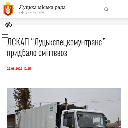
На
Знайти
головну
ЛСКАП “Луцькспецкомунтранс”
придбало сміттєвоз
Навігація
Про місто
сайту
Міська влада
22.08.2022 12:25
Міська рада
Бюджет
Публічна інформація