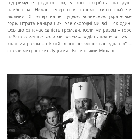
підтримуєте родини тих, у кого скорбота на душі
найбільша. Немає тепер горя окремо взятої сім’ї чи
людини. Є тепер наше луцьке, волинське, українське
горе. Втрата найкращих. Але сьогодні ми всі – як один.
Ось що означає єдність громади. Коли ми разом – горе
набагато менше, коли ми разом – радість подвоюється. І
коли ми разом – ніякий ворог не зможе нас здолати”, –
сказав митрополит Луцький і Волинський Михаїл.