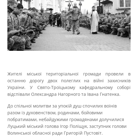
Прозорість влади
Документи
Жителі міської територіальної громади провели в
останню дорогу двох полеглих на війні захисників
України. У Свято-Троїцькому кафедральному соборі
відспівали Олександра Нагорного та Івана Гнатенка.
До спільної молитви за упокій душ спочилих воїнів
разом із духовенством, родинами, бойовими
побратимами, небайдужими громадянами долучилися
Луцький міський голова Ігор Поліщук, заступник голови
Волинської обласної ради Григорій Пустовіт.