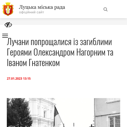
На
Знайти
головну
Лучани попрощалися із загиблими
Героями Олександром Нагорним та
Навігація
Про місто
сайту
Іваном Гнатенком
Міська влада
27.01.2023 13:15
Міська рада
Бюджет
Публічна інформація