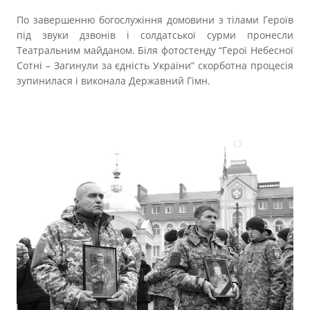
По завершенню богослужіння домовини з тілами Героїв
під звуки дзвонів і солдатської сурми пронесли
Театральним майданом. Біля фотостенду “Герої Небесної
Сотні – Загинули за єдність України” скорботна процесія
зупинилася і виконала Державний Гімн.