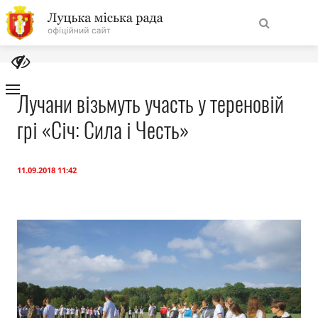
На
Знайти
головну
Лучани візьмуть участь у тереновій
грі «Січ: Сила і Честь»
Навігація
Про місто
сайту
Міська влада
11.09.2018 11:42
Міська рада
Бюджет
Публічна інформація