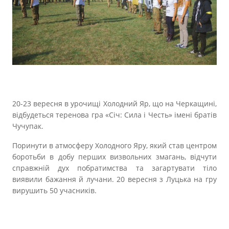
Прозорість влади
Документи
20-23 вересня в урочищі Холодний Яр, що на Черкащині,
відбудеться теренова гра «Січ: Сила і Честь» імені братів
Чучупак.
Поринути в атмосферу Холодного Яру, який став центром
боротьби в добу перших визвольних змагань, відчути
справжній дух побратимства та загартувати тіло
виявили бажання й лучани. 20 вересня з Луцька на гру
вирушить 50 учасників.