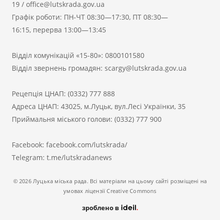
19
/
office@lutskrada.gov.ua
Графік роботи: ПН-ЧТ 08:30—17:30, ПТ 08:30—
16:15, перерва 13:00—13:45
Відділ комунікацій «15-80»:
0800101580
Відділ звернень громадян:
scargy@lutskrada.gov.ua
Рецепція ЦНАП:
(0332) 777 888
Адреса ЦНАП: 43025, м.Луцьк, вул.Лесі Українки, 35
Приймальня міського голови:
(0332) 777 900
Facebook:
facebook.com/lutskrada/
Telegram:
t.me/lutskradanews
© 2026 Луцька міська рада. Всі матеріали на цьому сайті розміщені на
умовах ліцензії Creative Commons
зроблено в